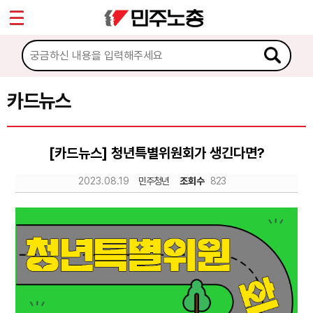
*
Sketchbook5, 스케치북5
마이페이지
소개
<
소식
카드뉴스
Sketchbook5, 스케치북5
노동상담
[카드뉴스] 청년특별위원회가 생긴다면?
자료
2023.08.19
민주청년
조회수
823
문서자료
이미지자료
미디어자료
카드뉴스