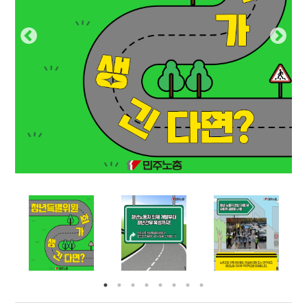
부설기관
업무
Prev
Nex
ious
t
Prev
Ne
ious
t