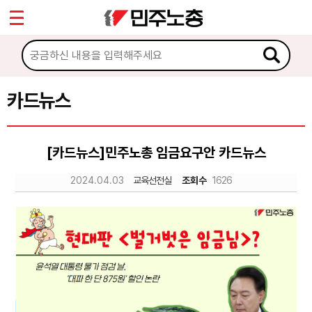
*
Sketchbook5, 스케치북5
마이페이지
소개
<
소식
카드뉴스
Sketchbook5, 스케치북5
노동상담
[카드뉴스]민주노총 임금요구안 카드뉴스
자료
2024.04.03
교육선전실
조회수
1626
문서자료
이미지자료
미디어자료
카드뉴스