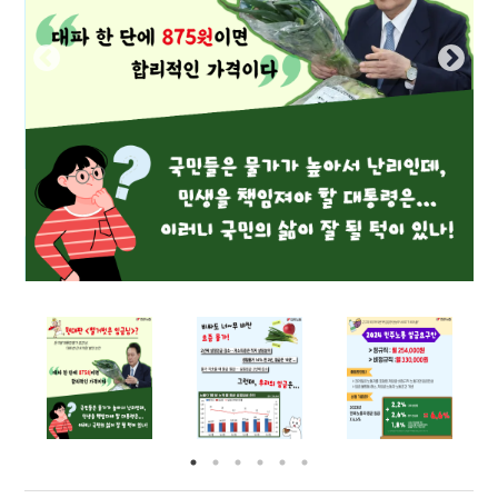
부설기관
업무
Prev
Nex
ious
t
Prev
Ne
ious
t