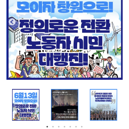
부설기관
업무
Prev
Nex
ious
t
Prev
Ne
ious
t