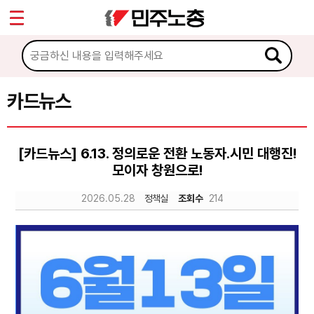
*
Sketchbook5, 스케치북5
마이페이지
소개
<
소식
카드뉴스
Sketchbook5, 스케치북5
노동상담
[카드뉴스] 6.13. 정의로운 전환 노동자.시민 대행진!
모이자 창원으로!
자료
2026.05.28
정책실
조회수
214
문서자료
이미지자료
미디어자료
카드뉴스