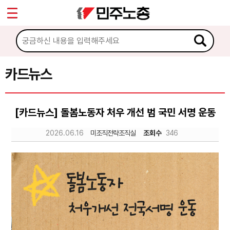
*
Sketchbook5, 스케치북5
마이페이지
소개
<
소식
카드뉴스
Sketchbook5, 스케치북5
노동상담
[카드뉴스] 돌봄노동자 처우 개선 범 국민 서명 운동
자료
2026.06.16
미조직전략조직실
조회수
346
문서자료
이미지자료
미디어자료
카드뉴스