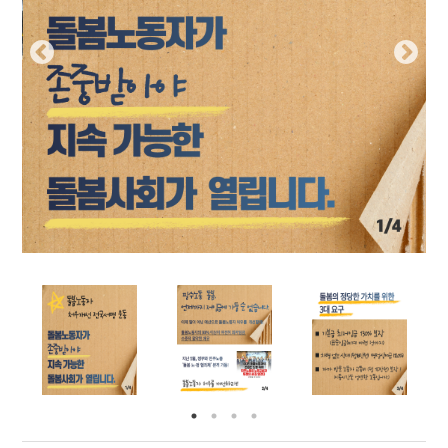
부설기관
업무
Prev
Nex
ious
t
Prev
Ne
ious
t