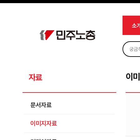
메뉴 건너뛰기
로그인
회원가입
Sketchbook5, 스케치북5
마이페이지
소개
소
<
소식
노동상담
Sketchbook5, 스케치북5
자료
문서자료
이
자료
이미지자료
미디어자료
문서자료
카드뉴스
이미지자료
부설기관
업무