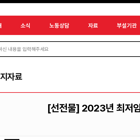
개
소식
노동상담
자료
부설기관
미지자료
[선전물] 2023년 최저