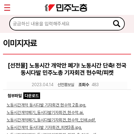
*
Sketchbook5, 스케치북5
마이페이지
소개
<
소식
이미지자료
Sketchbook5, 스케치북5
노동상담
[선전물] 노동시간 개악안 폐기! 노동시간 단축! 전국
동시다발 민주노총 기자회견 현수막/피켓
자료
2023.04.14
선전홍보실
조회수
483
문서자료
첨부파일
다운로드
이미지자료
노동시간개악 동시다발 기자회견 현수막 2종.jpg
,
노동시간개악폐기_동시다발기자회견_현수막.ai
,
미디어자료
노동시간개악폐기_동시다발기자회견_현수막_인쇄.pdf
,
카드뉴스
노동시간개악 동시다발 기자회견_피켓3종.jpg
,