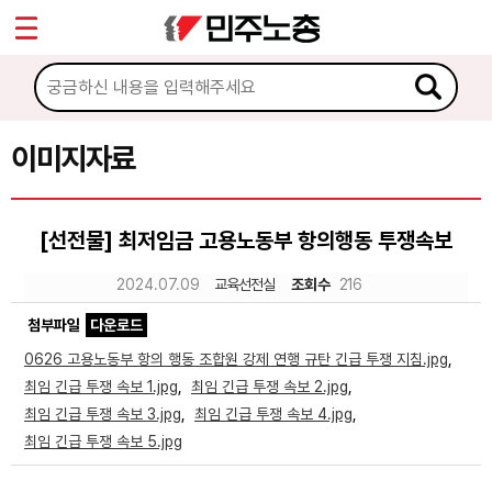
*
Sketchbook5, 스케치북5
마이페이지
소개
<
소식
이미지자료
Sketchbook5, 스케치북5
노동상담
[선전물] 최저임금 고용노동부 항의행동 투쟁속보
자료
2024.07.09
교육선전실
조회수
216
첨부파일
다운로드
문서자료
0626 고용노동부 항의 행동 조합원 강제 연행 규탄 긴급 투쟁 지침.jpg
,
이미지자료
최임 긴급 투쟁 속보 1.jpg
,
최임 긴급 투쟁 속보 2.jpg
,
최임 긴급 투쟁 속보 3.jpg
,
최임 긴급 투쟁 속보 4.jpg
,
미디어자료
최임 긴급 투쟁 속보 5.jpg
카드뉴스