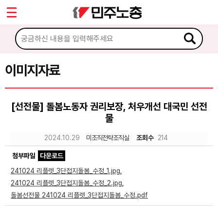
*
Sketchbook5, 스케치북5
마이페이지
소개
<
소식
이미지자료
Sketchbook5, 스케치북5
노동상담
[선전물] 돌봄노동자 권리보장, 처우개선 대국민 선전
물
자료
2024.10.29
미조직전략조직실
조회수
214
문서자료
첨부파일
다운로드
이미지자료
241024 리플렛_3단접지돌봄_수정_1.jpg
,
241024 리플렛_3단접지돌봄_수정_2.jpg
,
미디어자료
돌봄선전물 241024 리플렛_3단접지돌봄_수정.pdf
카드뉴스