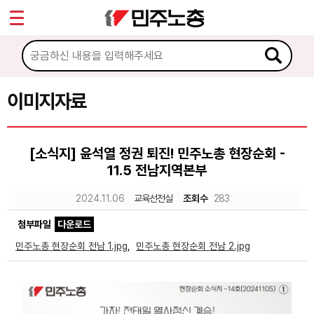
*
Sketchbook5, 스케치북5
마이페이지
소개
<
소식
이미지자료
Sketchbook5, 스케치북5
노동상담
[소식지] 윤석열 정권 퇴진! 민주노총 현장순회 -
11.5 전남지역본부
자료
2024.11.06
교육선전실
조회수
283
문서자료
첨부파일
다운로드
이미지자료
민주노총 현장순회 전남 1.jpg
,
민주노총 현장순회 전남 2.jpg
미디어자료
카드뉴스