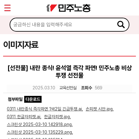
*
Sketchbook5, 스케치북5
마이페이지
소개
<
소식
이미지자료
Sketchbook5, 스케치북5
노동상담
[선전물] 내란 종식! 윤석열 즉각 파면! 민주노총 비상
투쟁 선전물
자료
2025.03.10
교육선전실
조회수
569
문서자료
첨부파일
다운로드
이미지자료
0311 내란종식 즉각파면 1박2일 긴급투쟁.ai
,
손피켓 시안.jpg
,
0311 한글자피켓.ai
,
한글자피켓.jpg
,
미디어자료
스크린샷 2025-03-10 142918.png
,
카드뉴스
스크린샷 2025-03-10 135229.png
,