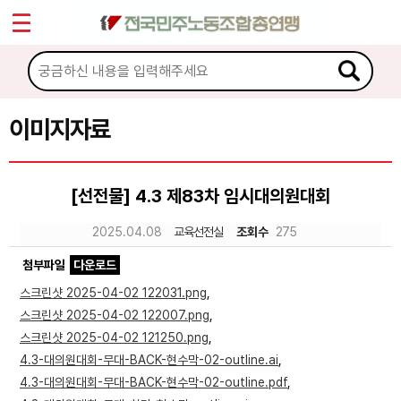
*
Sketchbook5, 스케치북5
마이페이지
소개
<
소식
이미지자료
Sketchbook5, 스케치북5
노동상담
[선전물] 4.3 제83차 임시대의원대회
자료
2025.04.08
교육선전실
조회수
275
첨부파일
다운로드
문서자료
스크린샷 2025-04-02 122031.png
,
이미지자료
스크린샷 2025-04-02 122007.png
,
스크린샷 2025-04-02 121250.png
,
미디어자료
4.3-대의원대회-무대-BACK-현수막-02-outline.ai
,
카드뉴스
4.3-대의원대회-무대-BACK-현수막-02-outline.pdf
,