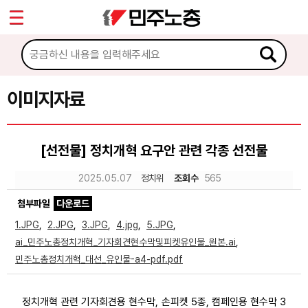
*
Sketchbook5, 스케치북5
마이페이지
소개
<
소식
이미지자료
Sketchbook5, 스케치북5
노동상담
[선전물] 정치개혁 요구안 관련 각종 선전물
자료
2025.05.07
정치위
조회수
565
첨부파일
다운로드
문서자료
1.JPG
,
2.JPG
,
3.JPG
,
4.jpg
,
5.JPG
,
이미지자료
ai_민주노총정치개혁_기자회견현수막및피켓유인물_원본.ai
,
민주노총정치개혁_대선_유인물-a4-pdf.pdf
미디어자료
카드뉴스
정치개혁 관련 기자회견용 현수막, 손피켓 5종, 캠페인용 현수막 3