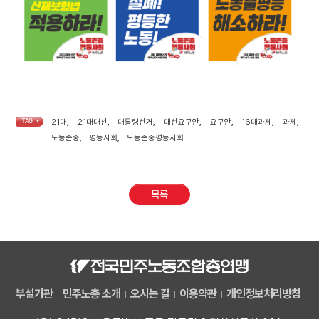
TAG •
21대
,
21대대선
,
대통령선거
,
대선요구안
,
요구안
,
16대과제
,
과제
,
노동존중
,
평등사회
,
노동존중평등사회
목록
부설기관
민주노총 소개
오시는 길
이용약관
개인정보처리방침