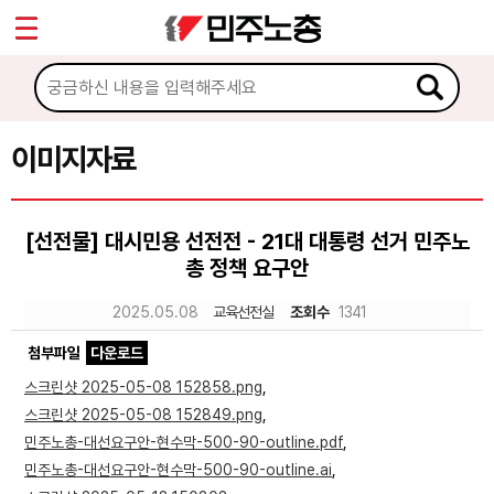
*
Sketchbook5, 스케치북5
마이페이지
소개
<
소식
이미지자료
Sketchbook5, 스케치북5
노동상담
[선전물] 대시민용 선전전 - 21대 대통령 선거 민주노
총 정책 요구안
자료
2025.05.08
교육선전실
조회수
1341
문서자료
첨부파일
다운로드
이미지자료
스크린샷 2025-05-08 152858.png
,
스크린샷 2025-05-08 152849.png
,
미디어자료
민주노총-대선요구안-현수막-500-90-outline.pdf
,
카드뉴스
민주노총-대선요구안-현수막-500-90-outline.ai
,