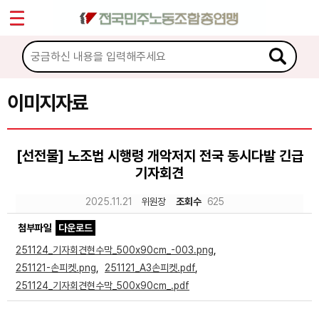
*
Sketchbook5, 스케치북5
마이페이지
소개
<
소식
이미지자료
Sketchbook5, 스케치북5
노동상담
[선전물] 노조법 시행령 개악저지 전국 동시다발 긴급
기자회견
자료
2025.11.21
위원장
조회수
625
문서자료
첨부파일
다운로드
이미지자료
251124_기자회견현수막_500x90cm_-003.png
,
251121-손피켓.png
,
251121_A3손피켓.pdf
,
미디어자료
251124_기자회견현수막_500x90cm_.pdf
카드뉴스