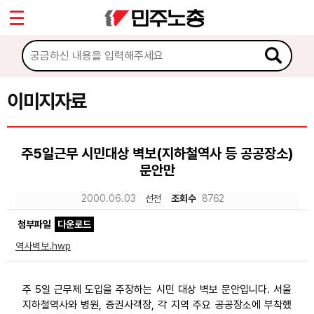
*
Sketchbook5, 스케치북5
마이페이지
소개
<
소식
이미지자료
Sketchbook5, 스케치북5
노동상담
주5일근무 시민대상 벽보(지하철역사 등 공공장소)
문안만
자료
2000.06.03
선전
조회수
8762
문서자료
첨부파일
다운로드
이미지자료
역사벽보.hwp
미디어자료
주 5일 근무제 도입을 주장하는 시민 대상 벽보 문안입니다. 서울
카드뉴스
지하철역사와 병원, 증권사객장, 각 지역 주요 공공장소에 부착했