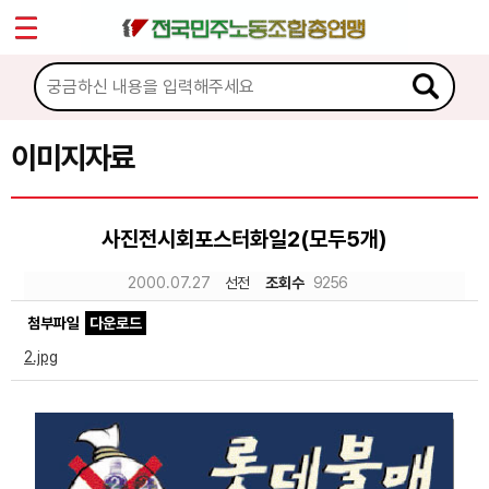
*
Sketchbook5, 스케치북5
마이페이지
소개
<
소식
이미지자료
Sketchbook5, 스케치북5
노동상담
사진전시회포스터화일2(모두5개)
자료
2000.07.27
선전
조회수
9256
첨부파일
다운로드
문서자료
2.jpg
이미지자료
미디어자료
카드뉴스