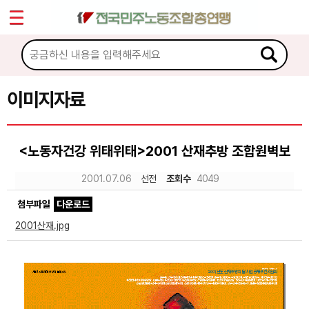
*
Sketchbook5, 스케치북5
마이페이지
소개
<
소식
이미지자료
Sketchbook5, 스케치북5
노동상담
<노동자건강 위태위태>2001 산재추방 조합원벽보
자료
2001.07.06
선전
조회수
4049
첨부파일
다운로드
문서자료
2001산재.jpg
이미지자료
미디어자료
카드뉴스