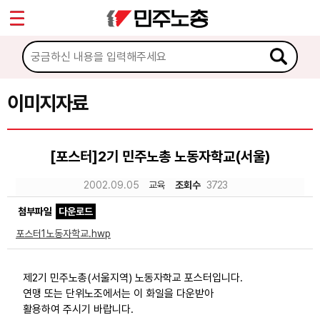
*
Sketchbook5, 스케치북5
마이페이지
소개
<
소식
이미지자료
Sketchbook5, 스케치북5
노동상담
[포스터]2기 민주노총 노동자학교(서울)
자료
2002.09.05
교육
조회수
3723
첨부파일
다운로드
문서자료
포스터1노동자학교.hwp
이미지자료
미디어자료
제2기 민주노총(서울지역) 노동자학교 포스터입니다.
연맹 또는 단위노조에서는 이 화일을 다운받아
카드뉴스
활용하여 주시기 바랍니다.