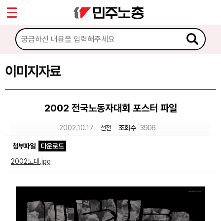
*
Sketchbook5, 스케치북5
마이페이지
소개
<
소식
이미지자료
Sketchbook5, 스케치북5
노동상담
2002 전국노동자대회 포스터 파일
자료
2002.10.17
선전
조회수
3906
첨부파일
다운로드
문서자료
2002노대.jpg
이미지자료
미디어자료
카드뉴스