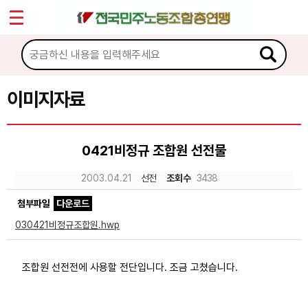
*
Sketchbook5, 스케치북5
마이페이지
소개
<
소식
이미지자료
Sketchbook5, 스케치북5
노동상담
0421비정규 조합원 선전물
자료
2003.04.21
선전
조회수
3438
첨부파일
다운로드
문서자료
030421비정규조합원.hwp
이미지자료
미디어자료
조합원 선전전에 사용할 전단입니다. 조금 고쳤습니다.
카드뉴스