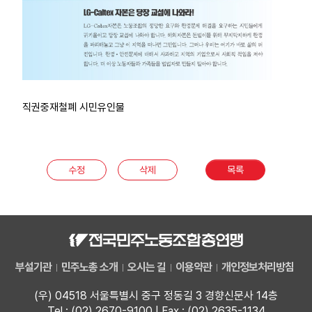
직권중재철폐 시민유인물
수정
삭제
목록
부설기관
민주노총 소개
오시는 길
이용약관
개인정보처리방침
(우) 04518 서울특별시 중구 정동길 3 경향신문사 14층
Tel : (02) 2670-9100 | Fax : (02) 2635-1134