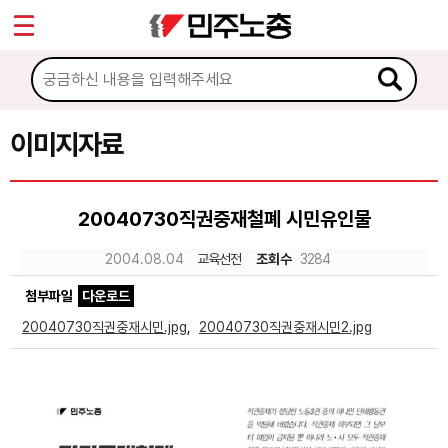
*
Sketchbook5, 스케치북5
마이페이지
소개
<
소식
이미지자료
Sketchbook5, 스케치북5
노동상담
20040730직권중재철폐 시민유인물
자료
2004.08.04
교육선전
조회수
3284
첨부파일
다운로드
문서자료
20040730직권중재시민.jpg
,
20040730직권중재시민2.jpg
이미지자료
미디어자료
카드뉴스