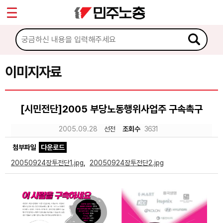
*
Sketchbook5, 스케치북5
마이페이지
소개
<
소식
이미지자료
Sketchbook5, 스케치북5
노동상담
[시민전단]2005 부당노동행위사업주 구속촉구
자료
2005.09.28
선전
조회수
3631
첨부파일
다운로드
문서자료
20050924장투전단1.jpg
,
20050924장투전단2.jpg
이미지자료
미디어자료
카드뉴스