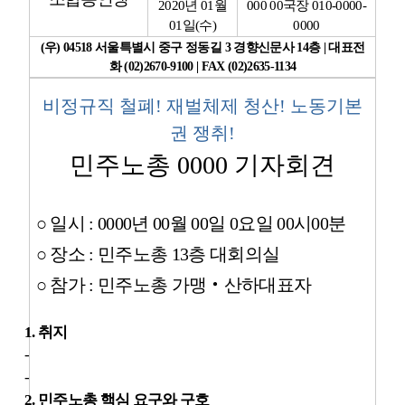
2020
년
01
월
000 00
국장
010-0000-
01
일
(
수
)
0000
업무
(
우
) 04518
서울특별시 중구 정동길
3
경향신문사
14
층
|
대표전
화
(02)2670-9100 | FAX (02)2635-1134
비정규직 철폐
!
재벌체제 청산
!
노동기본
권 쟁취
!
민주노총
0000
기자회견
○
일시
: 0000
년
00
월
00
일
0
요일
00
시
00
분
○
장소
:
민주노총
13
층 대회의실
○
참가
:
민주노총 가맹
‧
산하대표자
1.
취지
-
-
2.
민주노총 핵심 요구와 구호