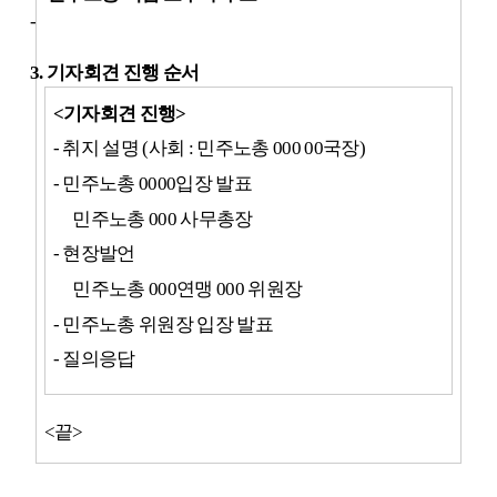
-
3.
기자회견 진행 순서
<
기자회견 진행
>
-
취지 설명
(
사회
:
민주노총
000 00
국장
)
-
민주노총
0000
입장 발표
민주노총
000
사무총장
-
현장발언
민주노총
000
연맹
000
위원장
-
민주노총 위원장 입장 발표
-
질의응답
<
끝
>