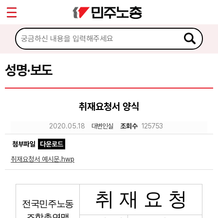
*
Sketchbook5, 스케치북5
마이페이지
소개
<
소식
성명·보도
Sketchbook5, 스케치북5
공지사항
취재요청서 양식
성명·보도
2020.05.18
대변인실
조회수
125753
기타 공고
첨부파일
다운로드
노동상담
취재요청서 예시문.hwp
자료
취 재 요 청
전국민주노동
부설기관
조합총연맹