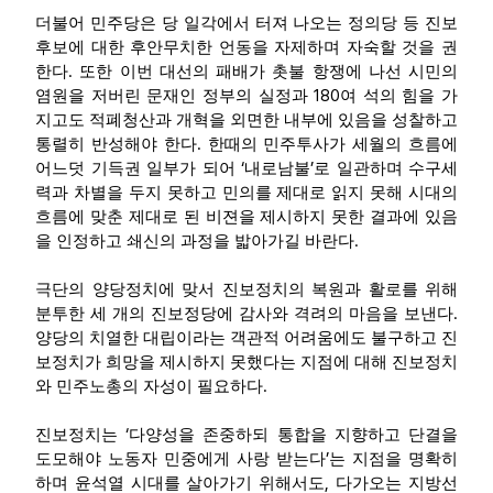
더불어 민주당은 당 일각에서 터져 나오는 정의당 등 진보
후보에 대한 후안무치한 언동을 자제하며 자숙할 것을 권
.
한다
또한 이번 대선의 패배가 촛불 항쟁에 나선 시민의
180
염원을 저버린 문재인 정부의 실정과
여 석의 힘을 가
지고도 적폐청산과 개혁을 외면한 내부에 있음을 성찰하고
.
통렬히 반성해야 한다
한때의 민주투사가 세월의 흐름에
‘
’
어느덧 기득권 일부가 되어
내로남불
로 일관하며 수구세
력과 차별을 두지 못하고 민의를 제대로 읽지 못해 시대의
흐름에 맞춘 제대로 된 비젼을 제시하지 못한 결과에 있음
.
을 인정하고 쇄신의 과정을 밟아가길 바란다
극단의 양당정치에 맞서 진보정치의 복원과 활로를 위해
.
분투한 세 개의 진보정당에 감사와 격려의 마음을 보낸다
양당의 치열한 대립이라는 객관적 어려움에도 불구하고 진
보정치가 희망을 제시하지 못했다는 지점에 대해 진보정치
.
와 민주노총의 자성이 필요하다
‘
진보정치는
다양성을 존중하되 통합을 지향하고 단결을
’
도모해야 노동자 민중에게 사랑 받는다
는 지점을 명확히
,
하며 윤석열 시대를 살아가기 위해서도
다가오는 지방선