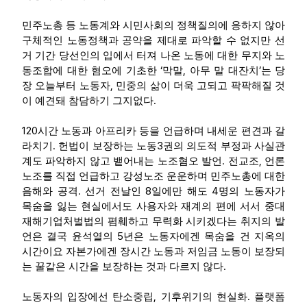
민주노총 등 노동계와 시민사회의 정책질의에 응하지 않아
구체적인 노동정책과 공약을 제대로 파악할 수 없지만 선
거 기간 당선인의 입에서 터져 나온 노동에 대한 무지와 노
‘
,
’
동조합에 대한 혐오에 기초한
막말
아무 말 대잔치
는 당
,
장 오늘부터 노동자
민중의 삶이 더욱 고되고 팍팍해질 것
.
이 예견돼 참담하기 그지없다
120
시간 노동과 아프리카 등을 언급하며 내세운 편견과 갈
.
3
라치기
헌법이 보장하는 노동
권의 의도적 부정과 사실관
.
,
계도 파악하지 않고 뱉어내는 노조혐오 발언
전교조
언론
노조를 직접 언급하고 강성노조 운운하며 민주노총에 대한
.
8
4
음해와 공격
선거 전날인
일에만 해도
명의 노동자가
목숨을 잃는 현실에서도 사용자와 재계의 편에 서서 중대
재해기업처벌법의 폄훼하고 무력화 시키겠다는 취지의 발
5
언은 결국 윤석열의
년은 노동자에겐 목숨을 건 지옥의
시간이요 자본가에겐 장시간 노동과 저임금 노동이 보장되
.
는 꿀같은 시간을 보장하는 것과 다르지 않다
,
.
노동자의 입장에선 탄소중립
기후위기의 현실화
플랫폼