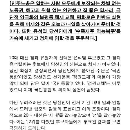
[
민주노총은 일하는 사람 모두에게 보장되는 차별 없는
,
,
노동권
해고의 위협 없는 안전하고 질 좋은 일자리
극
업무
,
단적 양극화의 불평등 체제 교체
평화로운 한반도 실현
을 위해 어제와 같은 오늘과 내일을 살아가며 준비할 것
.
‘
’
이다
또한 윤석열 당선인에게
수즉재주 역능복주
를
.
]
가슴에 새기고 정치에 임할 것을 주문한다
20
대 대선 결과 유권자의 선택은 윤석열 후보였고 그 결과
.
윤석렬씨는 후보에서 당선인의 신분으로 처지가 바뀌었다
‘
당선 확정이 결정되면서 당선인에게 쏟아진 주문은
국민
’
‘
’
통합
이었고 당선인도 선거운동
정권교체
와 더불어 가장
‘
’
. ‘
’
많이 입에 담은 말이
국민통합
이었다
정권교체
는 이루
‘
’
.
었으니 이제
국민통합
의 의지와 실천이 남았다
다만 우려스러운 것은 당선인이 선거 기간 내내 말과 언행
.
에서 드러낸 혐오와 갈등의 표현이고 이의 조장이다
결과
20
‘
’
‘
’
적으로
대 대선은
세대
를 갈라놓았으며
성
을 갈라놓았
.
1,2
다
이는
위를 다퉜던 후보자들에게 투표된 결과를 보면
.
극명하게 드러난다