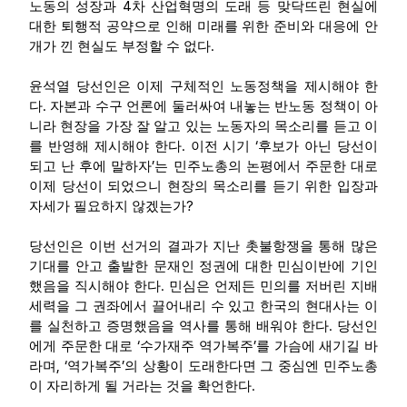
4
노동의 성장과
차 산업혁명의 도래 등 맞닥뜨린 현실에
대한 퇴행적 공약으로 인해 미래를 위한 준비와 대응에 안
.
개가 낀 현실도 부정할 수 없다
윤석열 당선인은 이제 구체적인 노동정책을 제시해야 한
.
다
자본과 수구 언론에 둘러싸여 내놓는 반노동 정책이 아
니라 현장을 가장 잘 알고 있는 노동자의 목소리를 듣고 이
.
‘
를 반영해 제시해야 한다
이전 시기
후보가 아닌 당선이
’
되고 난 후에 말하자
는 민주노총의 논평에서 주문한 대로
이제 당선이 되었으니 현장의 목소리를 듣기 위한 입장과
?
자세가 필요하지 않겠는가
당선인은 이번 선거의 결과가 지난 촛불항쟁을 통해 많은
기대를 안고 출발한 문재인 정권에 대한 민심이반에 기인
.
했음을 직시해야 한다
민심은 언제든 민의를 저버린 지배
세력을 그 권좌에서 끌어내리 수 있고 한국의 현대사는 이
.
를 실천하고 증명했음을 역사를 통해 배워야 한다
당선인
‘
’
에게 주문한 대로
수가재주 역가복주
를 가슴에 새기길 바
, ‘
’
라며
역가복주
의 상황이 도래한다면 그 중심엔 민주노총
.
이 자리하게 될 거라는 것을 확언한다