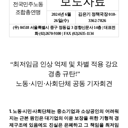
보도자료
전국민주노동
조합총연맹
업무
2024
년
6
월
김은기 정책국장
010-
26
일
(
수
)
3362-7826
(
우
) 04518
서울특별시 중구 정동길
3
경향신문사
14
층
|
대표전
화
(02)2670-9100 | FAX (02)2635-1134
“
최저임금 인상 억제 및 차별 적용 강요
경총 규탄
!
”
노동
·
시민
·
사회단체 공동 기자회견
1.
·
·
노동
시민
사회단체는 중소기업과 소상공인의 어려워
지는 근본 원인은 대기업의 이윤 보장을 위한 기형적 경
제구조에 있음에도 진실은 은폐하고 그 책임을 최저임