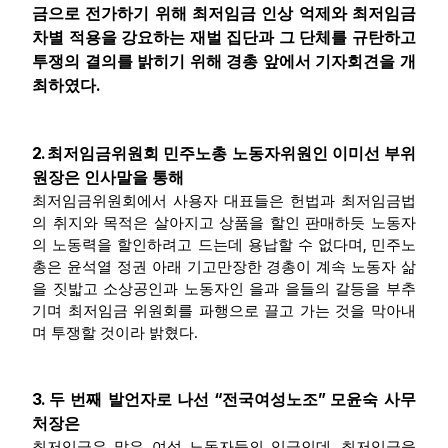
금으로 전가하기 위해 최저임금 인상 억제와 최저임금
차별 적용을 강요하는 재벌 집단과 그 단체를 규탄하고
투쟁의 결의를 밝히기 위해 경총 앞에서 기자회견을 개
.
최하였다
2.
최저임금위원회 민주노총 노동자위원인 이미선 부위
원장은 인사말을 통해
최저임금위원회에서 사용자 대표들은 헌법과 최저임금법
의 취지와 목적은 살아지고 상품을 할인 판매하듯 노동자
,
의 노동력을 할인하려고 드는데 용납할 수 없다며
민주노
총은 윤석열 정권 아래 기고만장한 경총이 계속 노동자 삶
을 짓밟고 소상공인과 노동자인 을과 을들의 갈등을 부추
기며 최저임금 위원회를 파행으로 끌고 가는 것을 막아내
.
며 투쟁할 것이라 밝혔다
3.
“
”
두 번째 발언자로 나선
전국여성노조
모윤숙 사무
처장은
,
최저임금은 많은 여성 노동자들의 임금인데
최저임금을