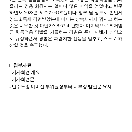
올리는 경총 회원사는 얼마나 많은 이익을 얻었냐고 반문
2023
60
하면서
년 세수가
조원이나 펑크 날 정도로 법인세
양도소득세 감면받았는데 이제는 상속세까지 깎자고 하는
?
.
것은 너무한 것 아닌가
라고 비판했다
마지막으로 최저임
금 차등적용 망발을 거듭하는 경총은 존재 자체가 죄악으
,
로 규정하면서 경총은 파렴치한 선동을 멈추고
스스로 해
.
산할 것을 촉구했다
□
첨부자료
-
기자회견 개요
-
기자회견문
-
민주노총 이미선 부위원장부터 지부장 발언문 요지