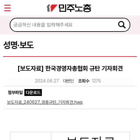
*
Sketchbook5, 스케치북5
마이페이지
소개
<
소식
성명·보도
Sketchbook5, 스케치북5
공지사항
[보도자료] 한국경영자총협회 규탄 기자회견
성명·보도
2024.06.27
대변인
조회수
1275
기타 공고
첨부파일
다운로드
노동상담
보도자료_240627_경총규탄_기자회견.hwp
자료
부설기관