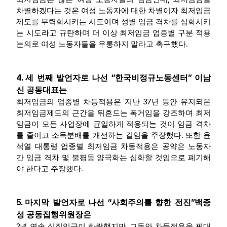
차별하겠다는 것은 여성 노동자에 대한 차별이자 최저임금
제도를 무력화시키는 시도이며 성별 임금 격차를 심화시키
는 시도라고 규탄하며 더 이상 최저임금 업종별 구분 적용
.
논의로 여성 노동자들을 우롱하지 말라고 촉구했다
4.
“
”
세 번째 발언자로 나선
한국비정규노동센터
이남
신 공동대표는
37
최저임금의 업종별 차등적용은 지난
년 동안 유지되온
최저임금제도의 근간을 뒤흔드는 폭거임을 강조하며 최저
임금이 모든 사업장에 균일하게 적용되는 것이 임금 격차
.
를 줄이고 소득분배를 개선하는 길임을 주장했다
또한 윤
석열 대통령 업종별 최저임금 차등적용은 공약은 노동자
간 임금 격차 및 불평등 양극화는 심화할 것임으로 폐기해
.
야 한다고 주장했다
5.
“
”
마지막 발언자로 나선
사회주의를 향한 전진
백종
성 공동집행위원장은
2
,
년 연속 실질임금이 하락했지만
그동안 차등적용을 핏대