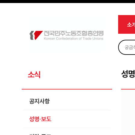
메뉴 건너뛰기
로그인
회원가입
Sketchbook5, 스케치북5
마이페이지
소개
소
<
소식
공지사항
Sketchbook5, 스케치북5
성명·보도
기타 공고
성명
소식
노동상담
자료
공지사항
부설기관
성명·보도
업무