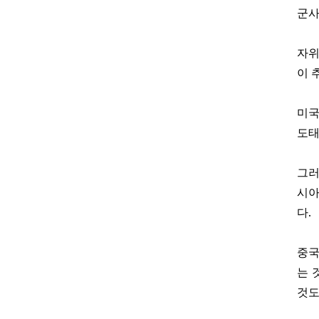
군사
자위
이 
미국
도태
그러
시
.
다
중
는 
것도