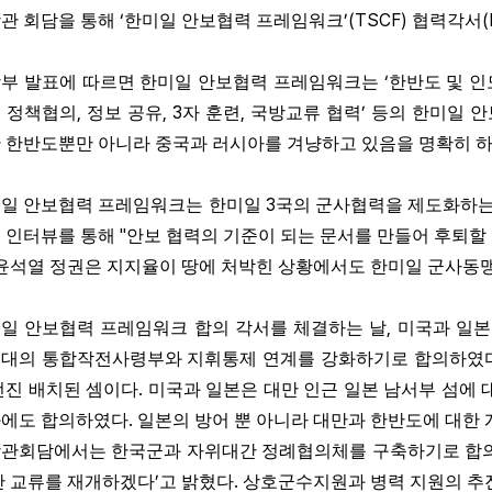
‘
’(TSCF)
관 회담을 통해
한미일 안보협력 프레임워크
협력각서
‘
부 발표에 따르면 한미일 안보협력 프레임워크는
한반도 및 인
,
, 3
,
’
 정책협의
정보 공유
자 훈련
국방교류 협력
등의 한미일 
 한반도뿐만 아니라 중국과 러시아를 겨냥하고 있음을 명확히 하
3
일 안보협력 프레임워크는 한미일
국의 군사협력을 제도화하는
"
 인터뷰를 통해
안보 협력의 기준이 되는 문서를 만들어 후퇴할 
윤석열 정권은 지지율이 땅에 처박힌 상황에서도 한미일 군사동맹
,
일 안보협력 프레임워크 합의 각서를 체결하는 날
미국과 일본
대의 통합작전사령부와 지휘통제 연계를 강화하기로 합의하였
.
전진 배치된 셈이다
미국과 일본은 대만 인근 일본 남서부 섬에 
.
에도 합의하였다
일본의 방어 뿐 아니라 대만과 한반도에 대한
관회담에서는 한국군과 자위대간 정례협의체를 구축하기로 합
’
.
간 교류를 재개하겠다
고 밝혔다
상호군수지원과 병력 지원의 추