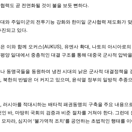
.
협력도 곧 전면화될 것이 불을 보듯 뻔하다
대와 주일미군의 전투기능 강화와 한미일 군사협력 제도화가 
.
추진되고 있다
(AUKUS),
,
은 이와 함께 오커스
유엔사 확대
나토의 아시아로의
평양 일대에서 중층적인 대결 구조를 통해 대중국 군사적 압박을
나 동맹국들을 동원하여 냉전 시대의 낡은 군사적 대결정책을 
,
,
아
북한의 반발은 더 커지고 있으며
윤석열 정부의 일방적 추종으
,
국
러시아를 적대시하는 배타적 패권동맹의 구축을 주요 내용으로
,
.
것인 바
마땅히 국회의 검증과 비준 절차를 거쳐야 한다
그런데 
,
‘
’
 모자라
심지어
불가역적 조치
를 공언하는 초법적인 행태를 