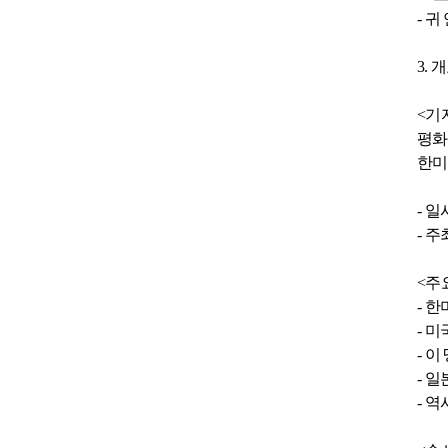
-
귀
3.
개
<
기
평화
한미
-
일
-
주
<
주
-
한
-
미
-
이
-
일
-
역