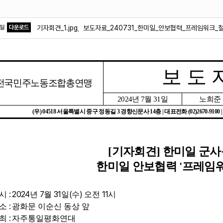
파일
다운로드
기자회견_1.jpg
보도자료_240731_한미일_안보협력_프레임워크_
,
보 도 
전국민주노동조합총연맹
2024
년
7
월
31
일
노희준
(
우
) 04518
서울특별시 중구 정동길
3
경향신문사
14
층
|
대표전화
(02)2670-9100 
[
기자회견
]
한미일 군사
한미일 안보협력
'
프레임
: 2024
7
31
(
)
11
시
년
월
일
수
오전
시
:
소
광화문 이순신 동상 앞
:
최
자주통일평화연대