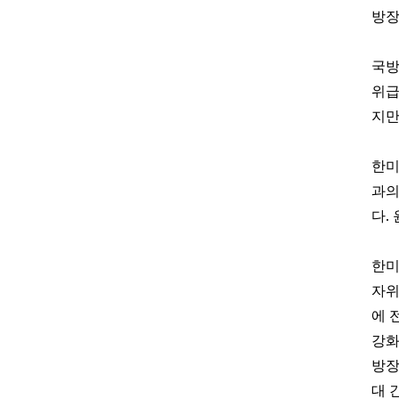
방장
국방
위급
지만
한미
과의
.
다
한미
자위
에 
강화
방장
대 