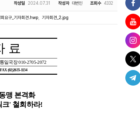
작성일
2024.07.31
작성자
대변인
조회수
4332
철회요구_기자회견.hwp
기자회견_2.jpg
,
자 료
 통일국장
010-2705-2072
| FAX (02)2635-1134
동맹 본격화
워크
'
철회하라
!