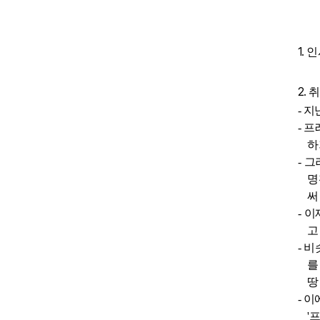
1.
인
2.
취
-
지
-
프
하
-
그
명
써
-
이
고
-
비
를
땅
-
이
'