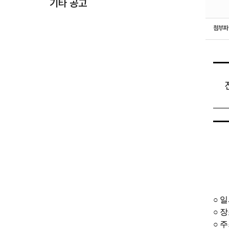
기타 공고
첨부
○
일
○
장
○
주