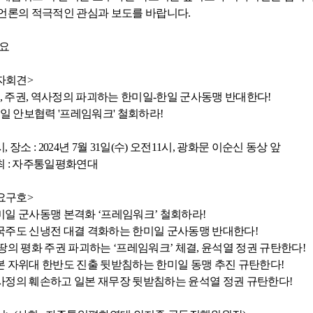
 언론의 적극적인 관심과 보도를 바랍니다
.
요
자회견
>
,
주권
,
역사정의 파괴하는 한미일
-
한일 군사동맹 반대한다
!
일 안보협력
'
프레임워크
'
철회하라
!
시
,
장소
: 2024
년
7
월
31
일
(
수
)
오전
11
시
,
광화문 이순신 동상 앞
최
:
자주통일평화연대
요구호
>
미일 군사동맹 본격화
‘
프레임워크
’
철회하라
!
국주도 신냉전 대결 격화하는 한미일 군사동맹 반대한다
!
 땅의 평화 주권 파괴하는
‘
프레임워크
’
체결
,
윤석열 정권 규탄한다
!
본 자위대 한반도 진출 뒷받침하는 한미일 동맹 추진 규탄한다
!
사정의 훼손하고 일본 재무장 뒷받침하는 윤석열 정권 규탄한다
!