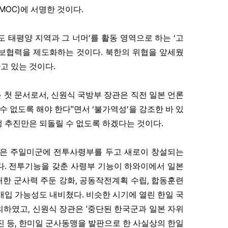
(MOC)
.
에 서명한 것이다
’
‘
도 태평양 지역과 그 너머
를 활동 영역으로 하는
고
.
안보협력을 제도화하는 것이다
북한의 위협을 앞세웠
.
고 있는 것이다
,
 첫 문서로서
신원식 국방부 장관은 직전 일본 언론
"
‘
’
수 없도록 해야 한다
면서
불가역성
을 강조한 바 있
.
 추진만은 되돌릴 수 없도록 하겠다는 것이다
은 주일미군에 전투사령부를 두고 새로이 창설되는
.
다
전투기능을 갖춘 사령부 기능이 하와이에서 일본
,
,
대한 군사력 주둔 강화
공동작전계획 수립
합동훈련
.
 개입 가능성도 내비쳤다
비슷한 시기에 열린 한일 국
,
'
의하였고
신원식 장관은
중단된 한국군과 일본 자위
,
진 등
한미일 군사동맹을 발판으로 한 사실상의 한일