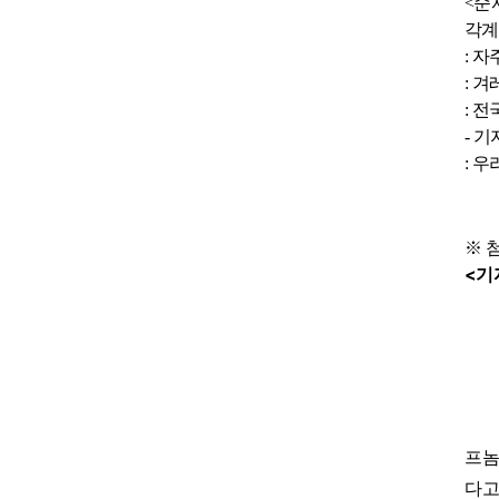
<
순
각계
:
자
:
겨
:
전
-
기
:
우
※
<
기
프놈
다고