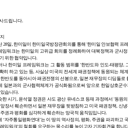
.
사드립니다
지
난
28
일
,
한미일이 한미일국방장관회의를 통해
'
한미일 안보협력 프
레임워크는 한미일의 고위급 회의를 정례화하여 대북정책과 군사정
기 위한 협약입니다
.
러나 한미일 프레임워크는 그 활동 범위를
'
한반도와 인도
-
태평양
,
확히 하고 있는 등
,
사실상 미국의 전세계 패권정책에 동원되는 체
 한반도를 동아시아 패권전쟁의 선봉으로
,
일본 재무장의 디딤돌로 
제 일본과의 군사협력체계가 공식화됨으로써 앞으로 한일상호군수지
 있습니다
.
슷한 시기
,
윤석열 정권은 사도 광산 유네스코 등재 과정에서
'
동원의
 앞장서 훼손하면서 일본 재무장을 뒷받침하고 미국 패권정책
,
신냉
 주권과 평화를 심각하게 훼손하는 망국적 움직임입니다
.
에
‘
자주통일평화연대
’
는 이 땅의 역사정의
,
평화
,
주권을 파괴하고 
프레임워크
'
의 철회를 요구하는 목소리를 높이고자 기자회견을 합니