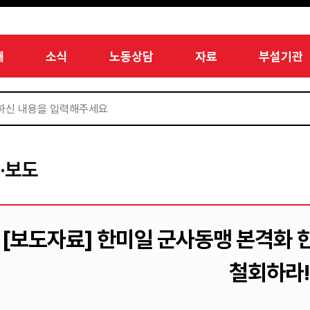
개
소식
노동상담
자료
부설기관
·보도
[보도자료] 한미일 군사동맹 본격화 
철회하라!