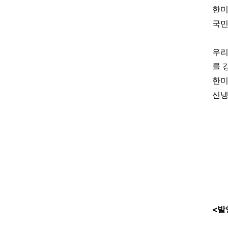
한미
국민
우리
를 
한미
신냉
<
발