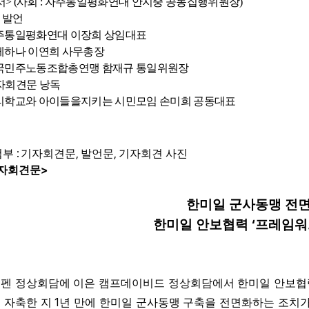
서
> (
사회
:
자주통일평화연대 안지중 공동집행위원장
)
 발언
주통일평화연대 이장희 상임대표
레하나 이연희 사무총장
국민주노동조합총연맹 함재규 통일위원장
자회견문 낭독
리학교와 아이들을지키는 시민모임 손미희 공동대표
:
,
,
첨부
기자회견문
발언문
기자회견 사진
>
자회견문
한미일 군사동맹 전
‘
한미일 안보협력
프레임워
펜 정상회담에 이은 캠프데이비드 정상회담에서 한미일 안보협
1
 자축한 지
년 만에 한미일 군사동맹 구축을 전면화하는 조치