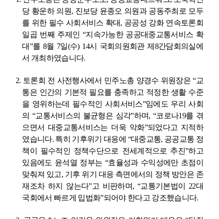
당 황운하 의원
,
진보당 윤종오 의원과 공동주최로 모두
를 위한 필수 사회서비스 확대
,
공공성 강화 연속토론회
일곱 번째 주제인
“
지속가능한 공공대중교통서비스 확
대
”
를
8
월
7
일
(
수
) 14
시 국회의원회관 제
8
간담회의실에
서 개최하였습니다
.
2.
토론회 전 사전행사에서 민주노총 양경수 위원장은
“
교
통은 인간의 기본적 필요를 충족하고 적정한 생활 수준
을 영위하는데 필수적인 사회서비스
”
임에도 우리 사회
의
“
교통서비스의 불균형은 심각
”
하며
, “
코로나
19
를 겪
으면서 대중교통서비스는 더욱 악화
”
되었다고 지적하
였습니다
.
특히 기후위기 대응에
“
대중교통
,
공공교통 정
책이 필수적인 정책수단으로 전세계적으로 추진
”
하고
있음에도 윤석열 정부는
“
효율성과 수익성에만 초점이
맞춰져 있고
,
기후 위기 대응 측면에서의 정책 방안은 존
재조차 하지 않는다
”
고 비판하며
, “
교통기본법이
22
대
국회에서 빠르게 입법화
”
되어야 한다고 강조했습니다
.