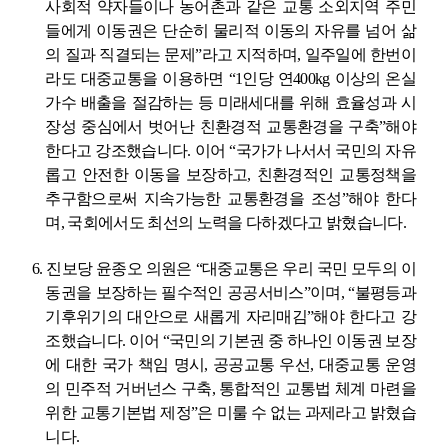
사회적 약자들이나 농어촌과 같은 교통 소외지역 주민
들에게 이동권은 단순히 물리적 이동의 자유를 넘어 삶
의 질과 직결되는 문제
”
라고 지적하며
,
일주일에 한번이
라도 대중교통을 이용하면
“1
인당 연
400kg
이상의 온실
가수 배출을 절감하는 등 미래세대를 위해 효율성과 시
장성 중심에서 벗어난 친환경적 교통환경을 구축
”
해야
한다고 강조했습니다
.
이어
“
국가가 나서서 국민의 자유
롭고 안전한 이동을 보장하고
,
친환경적인 교통정책을
추구함으로써 지속가능한 교통환경을 조성
”
해야 한다
며
,
국회에서도 최선의 노력을 다하겠다고 밝혔습니다
.
6.
진보당 윤종오 의원은
“
대중교통은 우리 국민 모두의 이
동권을 보장하는 필수적인 공공서비스
”
이며
, “
불평등과
기후위기의 대안으로 새롭게 자리매김
”
해야 한다고 강
조했습니다
.
이어
“
국민의 기본권 중 하나인 이동권 보장
에 대한 국가 책임 명시
,
공공교통 우선
,
대중교통 운영
의 민주적 거버넌스 구축
,
통합적인 교통법 체계 마련을
위한 교통기본법 제정
”
은 미룰 수 없는 과제라고 밝혔습
니다
.