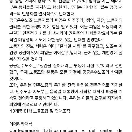
공 중심 에너지 정책으로의 전환을 요구하며 집회를 여는 에너지
부문 동지들을 지지하고 함께한다. 우리는 에너지와 필수 공공 서
비스의 민영화를 결사적으로 반대한다.
공공운수노조 노동자들의 파업은 민주주의, 정의, 자유, 노동자의
권리를 위한 투쟁이기에 힘을 얻고 있다. 이들 파업은 노동자의 기
본권과 민주적 가치를 희생시키며 권위주의 체제를 강요하려는 윤
석열 대통령의 시도에 대한 용기 있는 반대를 반영한다.
노동자와 진보 세력은 이미 “윤석열 사퇴”를 촉구했고, 노조는 계
엄령 정권에 맞서 파업을 이어갈 것입니다. 근거 없는 계엄령에 굴
복하지 않을 것이다.
공공운수노조는 “정권을 끌어내리는 투쟁에 나설 것”이라고 선언
했고, 국제 노동조합 운동은 모든 과정에 공공운수노조와 함께할
것이다.
또한, 우리는 민주노총의 무기한 전국 파업을 전폭적으로 지지한
다. 민주노총 지도부는 윤석열 대통령이 사퇴할 때까지 파업을 계
속할 것이라고 주장하고 있습니다. 우리는 이들의 요구를 지지하며
파업에 전폭적으로 연대한다.
43개국 81개 노동조합 및 연대조직
아메리카대륙
Confederación Latinoamericana y del caribe de