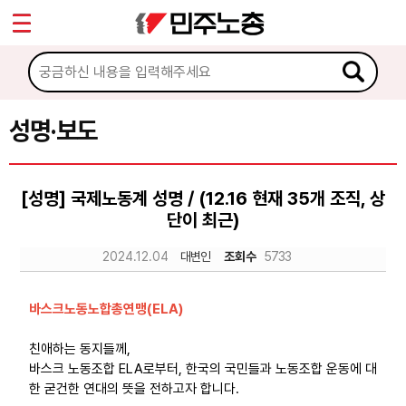
*
Sketchbook5, 스케치북5
마이페이지
소개
<
소식
성명·보도
Sketchbook5, 스케치북5
공지사항
[성명] 국제노동계 성명 / (12.16 현재 35개 조직, 상
성명·보도
단이 최근)
기타 공고
2024.12.04
대변인
조회수
5733
노동상담
바스크노동노합총연맹(ELA)
자료
친애하는 동지들께,
바스크 노동조합 ELA로부터, 한국의 국민들과 노동조합 운동에 대
한 굳건한 연대의 뜻을 전하고자 합니다.
부설기관