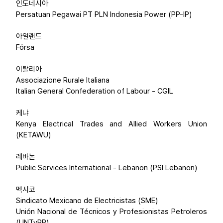
인도네시아
Persatuan Pegawai PT PLN Indonesia Power (PP-IP)
아일랜드
Fórsa
이탈리아
Associazione Rurale Italiana
Italian General Confederation of Labour - CGIL
케냐
Kenya Electrical Trades and Allied Workers Union
(KETAWU)
레바논
Public Services International - Lebanon (PSI Lebanon)
멕시코
Sindicato Mexicano de Electricistas (SME)
Unión Nacional de Técnicos y Profesionistas Petroleros
(UNTyPP)