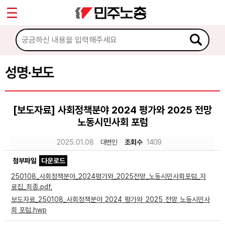
*
Sketchbook5, 스케치북5
마이페이지
소개
<
소식
성명·보도
Sketchbook5, 스케치북5
공지사항
[보도자료] 사회정책분야 2024 평가와 2025 전망
성명·보도
노동시민사회 포럼
기타 공고
2025.01.08
대변인
조회수
1409
노동상담
첨부파일
다운로드
250108_사회정책분야_2024평가와_2025전망_노동시민사회포럼_자
자료
료집_최종.pdf
,
보도자료_250108_사회정책분야 2024 평가와 2025 전망 노동시민사
회 포럼.hwp
부설기관