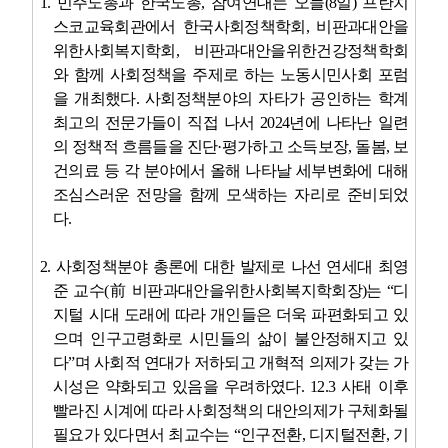
1.
민주노총과 한국노총
,
참여연대는 오늘
(8
일
)
프란치
스코교육회관에서 한국사회정책학회
,
비판과대안을
위한사회복지학회
,
비판과대안을위한건강정책학회
와 함께 사회정책을 주제로 하는 노동시민사회 포럼
을 개최했다
.
사회정책분야의 자타가 공인하는 학계
최고의 전문가들이 직접 나서
2024
년에 나타난 일련
의 정책적 흐름들을 진단
·
평가하고 소득보장
,
돌봄
,
보
건의료 등 각 분야에서 올해 나타날 세부변화에 대해
조심스러운 전망을 함께 모색하는 자리로 준비되었
다
.
2.
사회정책분야 총론에 대한 발제로 나선 연세대 최영
준 교수
(
前
비판과대안을위한사회복지학회장
)
는
“
디
지털 시대 도래에 따라 개인들은 더욱 파편화되고 있
으며 인구고령화로 시민들의 삶이 불안정해지고 있
다
”
며 사회적 연대가 저하되고 개혁적 의제가 갖는 가
시성은 약화되고 있음을 우려하였다
. 12.3
사태 이후
빨라진 시계에 따라 사회정책의 대안의제가 구체화될
필요가 있다면서 최교수는
“
인구전환
,
디지털전환
,
기