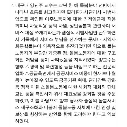
4.
대구대 양난주 교수는 작년 한 해 돌봄분야 전반에서
나타난 흐름을 회고하자면 필리핀가사관리사 시범사
업으로 확인된 이주노동자에 대한 최저임금제 적용
회피나 차등적용 등의 차별
,
성인돌봄과 관련하여 서
비스 대상 쪼개기라든가 땜질식 시범사업만 난무하면
서 가족에게 서비스 부담을 전가하는 문제나 지역사
회통합돌봄이 의욕적으로 추진되었지만 역으로 돌봄
노동자의 부담만 가중된 점
,
돌봄노동자에 대한 구조
화된 저임금 등이 나타났음을 지적하였다
.
양교수는
향후
△
경력 및 숙련형성 등을 바탕으로 하는 전문직
업화
△
공급측면에서 공공서비스 비중이 현재보다 월
등이 높아질 수 있도록 공공기관 확대
,
관리감독 강화
등 정책 마련
△
돌봄노동에 대한 사회적 대화와 단체
교섭 등을 촉진하기 위해 대표성을 강화할 것을 주문
하였고
,
이를 바탕으로 향후 당사자 중심의 돌봄서비
스 재구조화와 더불어 돌봄노동 자체에 대한 인정 및
보상을 향상하는 방안을 함께 고려해야 한다고 역설
하였다
.