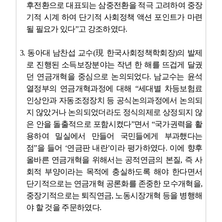
후전환으로 대표되는 삼중전환을 적극 고려하여 중장
기적 시계 하여 단기적 사회정책 액션 포인트가 마련
될 필요가 있다
”
고 강조하였다
.
3.
동아대 남찬섭 교수
(
現
한국사회정책학회장
)
의 발제
로 진행된 소득보장분야는 작년 한 해를 뜨겁게 달궜
던 연금개혁을 중심으로 논의되었다
.
남교수는 윤석
열정부의 연금개혁과정에 대해
“
세대별 차등보험료
인상안과 자동조정장치 등 공식논의과정에서 논의되
지 않았거나 논의되었더라도 정식의제로 상정되지 않
은 안을 돌출적으로 포함시켰다
”
면서
“
국가권력을 활
용하여 밀실에서 만들어 국민들에게 부과했다는
점
”
을 들어
‘
연금판 내란
’
이라 평가하였다
.
이에 향후
올바른 연금개혁을 위해서는 공적연금의 본질
,
즉 사
회적 부양이라는 목적에 충실하도록 해야 한다면서
단기적으로는 연금개혁 공론화를 존중한 모수개혁을
,
중장기적으로는 퇴직연금
,
노동시장개혁 등을 병행해
야 할 것을 주문하였다
.