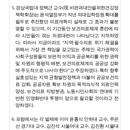
5.
경상국립대 정백근 교수
(
現
비판과대안을위한건강정
책학회장
)
는 윤석열정부가 작년 의대입학정원 확대를
필두로 추진했던 의료개혁이 실제로 그 효과가 불분
명할 수 있으며
,
이 기간동안 보건의료체계 혼란에 따
라 시민들이 겪는 의료대란이 나타났다고 지적하였
다
.
따라서 지금이라도
“
지역
·
필수의료 위기 해결을
위해서 가장 큰 책임을 갖고있는 주체인 국가권력이
사회구성원들의 보편적 이익과 공공복리를 위한 권력
및 자원의 형평적 배분
,
보건의료체계의 공공성 강화
에 주도적으로 나서야 한다
”
고 주장하였다
.
특히 향후
실효성있는 지역 균형발전정책과 더불어 공공보건의
료 강화
,
공공자원 확보 차원의 목적의식적 의료인력
양성
,
보건의료 지방분권
,
노동시민사회의 연대에 기
반한 민영화반대 투쟁이 앞으로 필요할 것이라고 전
망하였다
.
6.
포럼에서는 각 발제에 이어 윤홍식 인하대 교수
,
주은
선 경기대 교수
,
김진석 서울여대 교수
,
김진환 서울대