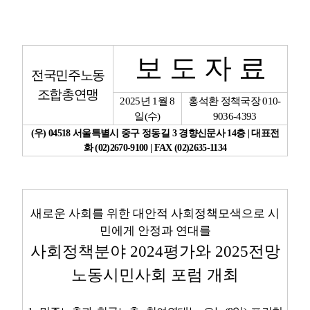
업무
보 도 자 료
전국민주노동
조합총연맹
2025
년
1
월
8
홍석환 정책국장
010-
일
(
수
)
9036-4393
(
우
) 04518
서울특별시 중구 정동길
3
경향신문사
14
층
|
대표전
화
(02)2670-9100 | FAX (02)2635-1134
새로운 사회를 위한 대안적 사회정책모색으로 시
민에게 안정과 연대를
사회정책분야
2024
평가와
2025
전망
노동시민사회 포럼 개최