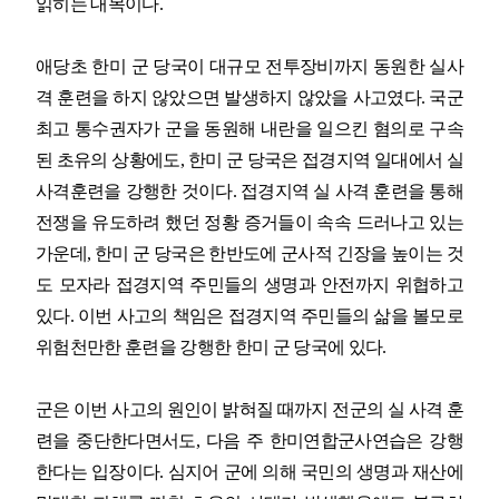
읽히는 대목이다
.
애당초 한미 군 당국이 대규모 전투장비까지 동원한 실사
격 훈련을 하지 않았으면 발생하지 않았을 사고였다
.
국군
최고 통수권자가 군을 동원해 내란을 일으킨 혐의로 구속
된 초유의 상황에도
,
한미 군 당국은 접경지역 일대에서 실
사격훈련을 강행한 것이다
.
접경지역 실 사격 훈련을 통해
전쟁을 유도하려 했던 정황 증거들이 속속 드러나고 있는
가운데
,
한미 군 당국은 한반도에 군사적 긴장을 높이는 것
도 모자라 접경지역 주민들의 생명과 안전까지 위협하고
있다
.
이번 사고의 책임은 접경지역 주민들의 삶을 볼모로
위험천만한 훈련을 강행한 한미 군 당국에 있다
.
군은 이번 사고의 원인이 밝혀질 때까지 전군의 실 사격 훈
련을 중단한다면서도
,
다음 주 한미연합군사연습은 강행
한다는 입장이다
.
심지어 군에 의해 국민의 생명과 재산에