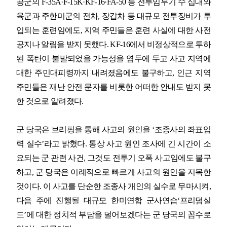
공군의
F-35A·F-15K·KF-16·FA-50
등 전투임무기 수 십대와
육군과 주한미군의 전차
,
장갑차 등 대규모 전투장비가 투
입되는 훈련임에도
,
지역 주민들은 훈련 사실에 대한 사전
공지나 알림을 받지 못했다
. KF-16
에서 비정상적으로 투하
된 폭탄이 불발되었을 가능성을 염두에 두고 사고 지역에
대한 주민대피령까지 내려졌음에도 불구하고
,
인근 지역
주민들은 재난 안전 문자를 비롯한 어떠한 안내도 받지 못
한 것으로 알려졌다
.
군 당국은 브리핑을 통해 사고의 원인을
‘
조종사의 좌표입
력 실수
’
라고 밝혔다
.
통상 사고 원인 조사에 긴 시간이 소
요되는 군 관련 사건
,
그것도 전투기 오폭 사고임에도 불구
하고
,
군 당국은 이례적으로 빠르게 사고의 원인을 지목한
것이다
.
이 사고를 단순한 조종사 개인의 실수로 무마시켜
,
다음 주에 진행될 대규모 한미연합 군사연습
‘
프리덤실
드
’
에 대한 정치적 부담을 덜어보겠다는 군 당국의 꼼수로