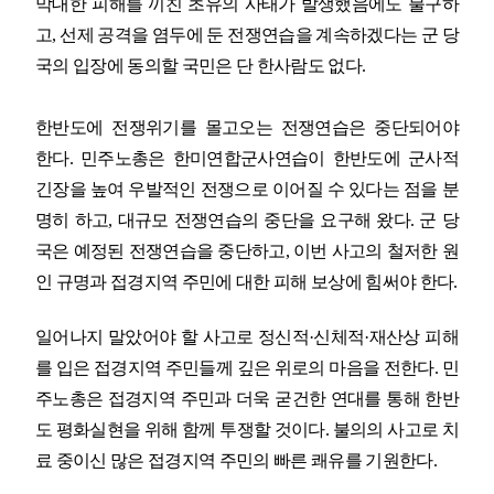
막대한 피해를 끼친 초유의 사태가 발생했음에도 불구하
고
,
선제 공격을 염두에 둔 전쟁연습을 계속하겠다는 군 당
국의 입장에 동의할 국민은 단 한사람도 없다
.
한반도에 전쟁위기를 몰고오는 전쟁연습은 중단되어야
한다
.
민주노총은 한미연합군사연습이 한반도에 군사적
긴장을 높여 우발적인 전쟁으로 이어질 수 있다는 점을 분
명히 하고
,
대규모 전쟁연습의 중단을 요구해 왔다
.
군 당
국은 예정된 전쟁연습을 중단하고
,
이번 사고의 철저한 원
인 규명과 접경지역 주민에 대한 피해 보상에 힘써야 한다
.
일어나지 말았어야 할 사고로 정신적
·
신체적
·
재산상 피해
를 입은 접경지역 주민들께 깊은 위로의 마음을 전한다
.
민
주노총은 접경지역 주민과 더욱 굳건한 연대를 통해 한반
도 평화실현을 위해 함께 투쟁할 것이다
.
불의의 사고로 치
료 중이신 많은 접경지역 주민의 빠른 쾌유를 기원한다
.