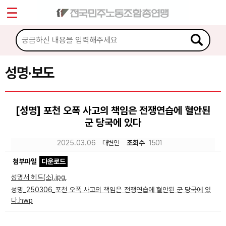
*
Sketchbook5, 스케치북5
마이페이지
소개
<
소식
성명·보도
Sketchbook5, 스케치북5
공지사항
[성명] 포천 오폭 사고의 책임은 전쟁연습에 혈안된
성명·보도
군 당국에 있다
기타 공고
2025.03.06
대변인
조회수
1501
노동상담
첨부파일
다운로드
성명서 헤드(소).jpg
,
자료
성명_250306_포천 오폭 사고의 책임은 전쟁연습에 혈안된 군 당국에 있
다.hwp
부설기관