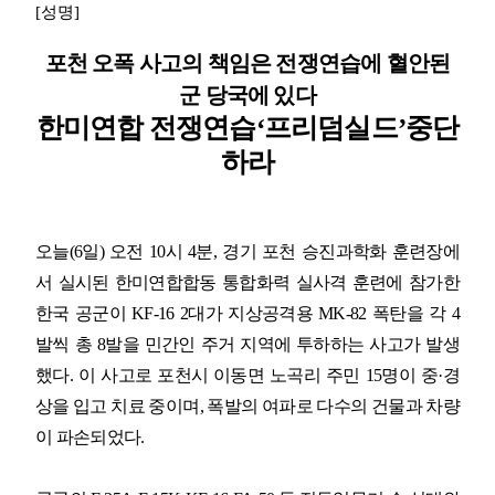
[
성명
]
업무
포천 오폭 사고의 책임은 전쟁연습에 혈안된
군 당국에 있다
한미연합 전쟁연습
‘
프리덤실드
’
중단
하라
오늘
(6
일
)
오전
10
시
4
분
,
경기 포천 승진과학화 훈련장에
서 실시된 한미연합합동 통합화력 실사격 훈련에 참가한
한국 공군이
KF-16 2
대가 지상공격용
MK-82
폭탄을 각
4
발씩 총
8
발을 민간인 주거 지역에 투하하는 사고가 발생
했다
.
이 사고로 포천시 이동면 노곡리 주민
15
명이 중
·
경
상을 입고 치료 중이며
,
폭발의 여파로 다수의 건물과 차량
이 파손되었다
.