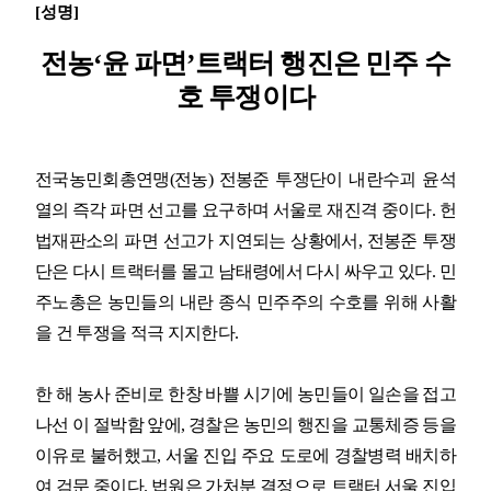
[
성명
]
업무
전농
‘
윤 파면
’
트랙터 행진은 민주 수
호 투쟁이다
전국농민회총연맹
(
전농
)
전봉준 투쟁단이 내란수괴 윤석
열의 즉각 파면 선고를 요구하며 서울로 재진격 중이다
.
헌
법재판소의 파면 선고가 지연되는 상황에서
,
전봉준 투쟁
단은 다시 트랙터를 몰고 남태령에서 다시 싸우고 있다
.
민
주노총은 농민들의 내란 종식 민주주의 수호를 위해 사활
을 건 투쟁을 적극 지지한다
.
한 해 농사 준비로 한창 바쁠 시기에 농민들이 일손을 접고
나선 이 절박함 앞에
,
경찰은 농민의 행진을 교통체증 등을
이유로 불허했고
,
서울 진입 주요 도로에 경찰병력 배치하
여 검문 중이다
.
법원은 가처분 결정으로 트랙터 서울 진입