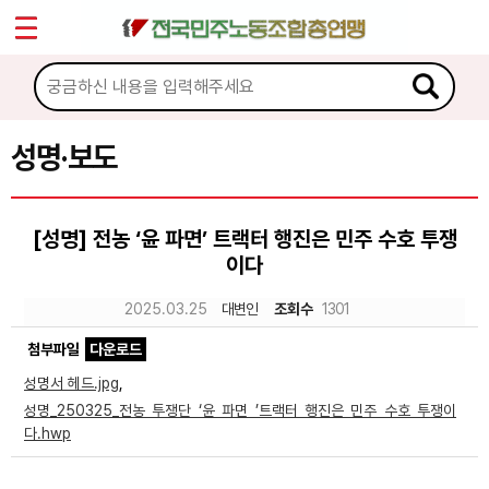
*
Sketchbook5, 스케치북5
마이페이지
소개
<
소식
성명·보도
Sketchbook5, 스케치북5
공지사항
[성명] 전농 ‘윤 파면’ 트랙터 행진은 민주 수호 투쟁
성명·보도
이다
기타 공고
2025.03.25
대변인
조회수
1301
노동상담
첨부파일
다운로드
성명서 헤드.jpg
,
자료
성명_250325_전농 투쟁단 ‘윤 파면 ’트랙터 행진은 민주 수호 투쟁이
다.hwp
부설기관