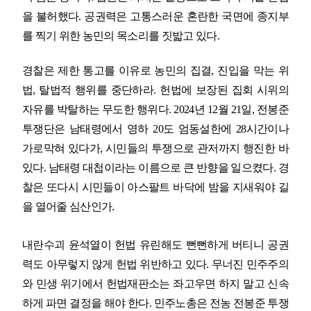
을 불허했다
.
공권력은 고통스러운 혼란한 국면에 종지부
를 찍기 위한 농민의 목소리를 짓밟고 있다
.
경찰은 제한 통고를 이유로 농민의 집결
,
진입을 막는 위
법
,
탈법적 행위를 중단하라
.
헌법에 보장된 집회 시위의
자유를 박탈하는 무도한 행위다
. 2024
년
12
월
21
일
,
전봉준
투쟁단은 남태령에서 영하
20
도 엄동설한에
28
시간이나
가로막혀 있다가
,
시민들의 투쟁으로 관저까지 행진한 바
있다
.
남태령 대첩이라는 이름으로 큰 반향을 일으켰다
.
경
찰은 또다시 시민들이 아스팔트 바닥에 밤을 지새워야 길
을 열어줄 심산인가
.
내란수괴 윤석열이 헌법 유린해도 뻔뻔하게 버티니 공권
력도 아무렇지 않게 헌법 위반하고 있다
.
무너진 민주주의
와 민생 위기에서 헌법재판소는 좌고우면 하지 말고 신속
하게 파면 결정을 해야 한다
.
민주노총은 전농 전봉준 투쟁