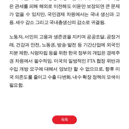
은 관세를 피해 해외로 이전해도 이윤만 보장되면 큰 문제
가 없을 수 있지만
,
국민경제 차원에서는 국내 생산과 고
용
.
세수 감소 그리고 국내총생산의 감소로 귀결됨
.
노동자
,
서민의 고용과 생존권을 지키며 공공조달
,
공정거
래
,
건강과 안전
,
노동권
,
방송
·
발전 등 기간산업에 외국인
지분 제한
,
식량자립 등을 위한 한국 정부의 개입은 경제주
권 차원에서 필수적임
.
미국의 일방적인
FTA
협정 위반과
수입 개방 요구에 대해서 양보만 할 수 없으므로
,
향후 미
국 의존도를 줄이고 수출 다변화
,
내수 확장 정책의 모색이
필요함
.
목록