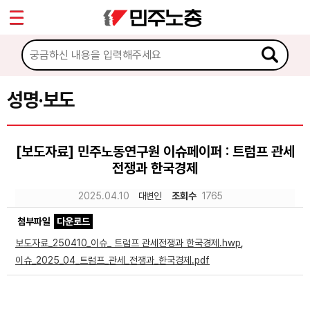
*
Sketchbook5, 스케치북5
마이페이지
소개
<
소식
성명·보도
Sketchbook5, 스케치북5
공지사항
[보도자료] 민주노동연구원 이슈페이퍼 : 트럼프 관세
성명·보도
전쟁과 한국경제
기타 공고
2025.04.10
대변인
조회수
1765
노동상담
첨부파일
다운로드
보도자료_250410_이슈_ 트럼프 관세전쟁과 한국경제.hwp
,
자료
이슈_2025_04_트럼프_관세_전쟁과_한국경제.pdf
부설기관