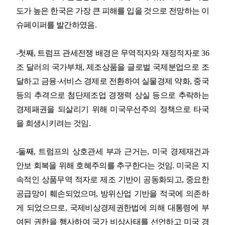
도가 높은 한국은 가장 큰 피해를 입을 것으로 전망하는 이
슈페이퍼를 발간하였음
.
-
첫째
,
트럼프 관세전쟁 배경은 무역적자와 재정적자로
36
조 달러의 국가부채
,
제조상품을 글로벌 국제분업으로 조
달하고 금융
·
서비스 경제로 전환하여 실물경제 약화
,
중국
등의 추격으로 첨단제조업 경쟁력 상실 등으로 추락하는
경제패권을 되살리기 위해 미국우선주의 정책으로 타국
을 희생시키려는 것임
.
-
둘째
,
트럼프의 상호관세 부과 근거는
,
미국 경제재건과
안보 회복을 위해 호혜주의를 추구한다는 것임
.
미국은 지
속적인 상품무역 적자로 제조 기반이 공동화되고
,
중요한
공급망이 훼손되었으며
,
방위산업 기반을 적국에 의존하
게 되었으므로
,
국제비상경제권한법에 의해 대통령에 부
여된 권한을 행사하여 국가 비상사태를 선언하고 미국 경