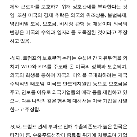
제와 근로자를 보호하기 위해 상호관세를 부과한다는 것
임
.
또한 미국의 경제 추락은 외국의 위조상품
,
불법복제
,
영업비밀 도용
,
보조금
,
비시장 관행 등 때문이며 외국의
번영은 미국의 수익과 일자리를 도둑질한 것이라고 주장
하고 있음
.
-
셋째
,
트럼프의 보호무역 논리는 수십년 간 자유무역을 외
치며
WTO
와
FTA
를 주도해 온 미국의 정책과 모순되며
,
외국의 희생을 통하여 자국의 이익을 극대화하려는 제국
주의적인 태도임
.
미국도 반도체지원법 등으로 보조금을
주고
,
안보를 이유로 외국기업들의 매각 등을 제한하고 있
으나
,
다른 나라의 같은 행위에 대해서는 미국 기업을 차별
한다고 주장함
.
-
넷째
,
트럼프 관세 부과로 인해 수출의존도가 높은 한국은
타격이 큼
,
수출주도성장이 종료될 위기에 처했으며 기업