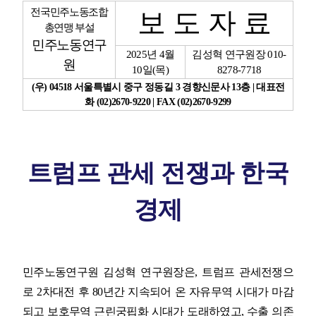
전국민주노동조합
보 도 자 료
총연맹 부설
업무
민주노동연구
2025
년
4
월
김성혁 연구원장
010-
원
10
일
(
목
)
8278-7718
(
우
) 04518
서울특별시 중구 정동길
3
경향신문사
13
층
|
대표전
화
(02)2670-9220 | FAX (02)2670-9299
트럼프 관세 전쟁과 한국
경제
민주노동연구원 김성혁 연구원장은
,
트럼프 관세전쟁으
로
2
차대전 후
80
년간 지속되어 온 자유무역 시대가 마감
되고 보호무역 근린궁핍화 시대가 도래하였고
,
수출 의존