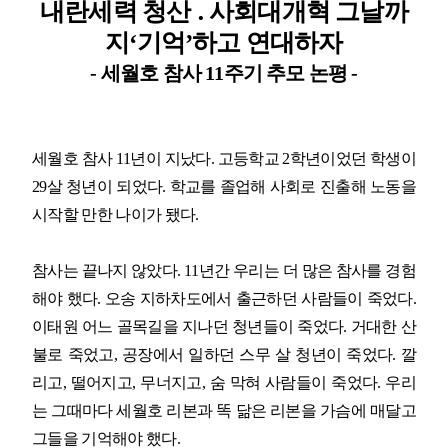
내란세력 청산
․
사회대개혁 그날까
지
‘
기억
’
하고 연대하자
업무
- 세월호 참사
11
주기 추모 논평
-
세월호 참사
11
년이 지났다
.
고등학교
2
학년이었던 학생이
29
살 청년이 되었다
.
학교를 졸업해 사회로 진출해 노동을
시작할 만한 나이가 됐다
.
참사는 끝나지 않았다
. 11
년간 우리는 더 많은 참사를 경험
해야 했다
.
오송 지하차도에서 출근하던 사람들이 죽었다
.
이태원 어느 골목길을 지나던 청년들이 죽었다
.
거대한 산
불로 죽었고
,
공장에서 일하던 스무 살 청년이 죽었다
.
깔
리고
,
떨어지고
,
무너지고
,
숨 막혀 사람들이 죽었다
.
우리
는 그때마다 세월호 리본과 똑 닮은 리본을 가슴에 매달고
그들을 기억해야 했다
.