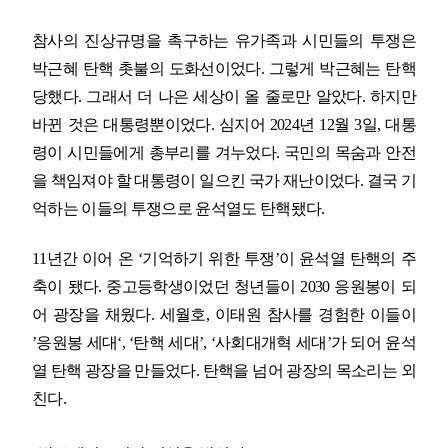
참사의 진상규명을 촉구하는 유가족과 시민들의 투쟁은
박근혜 탄핵 촛불의 도화선이었다
.
그렇게 박근혜는 탄핵
당했다
.
그래서 더 나은 세상이 올 줄로만 알았다
.
하지만
바뀐 것은 대통령뿐이었다
.
심지어
2024
년
12
월
3
일
,
대통
령이 시민들에게 총부리를 겨누었다
.
국민의 목숨과 안전
을 책임져야 할 대통령이 일으킨 국가 재난이었다
.
결국 기
억하는 이들의 투쟁으로 윤석열도 탄핵됐다
.
11
년간 이어 온
‘
기억하기 위한 투쟁
’
이 윤석열 탄핵의 주
축이 됐다
.
중고등학생이었던 청년들이
2030
응원봉이 되
어 광장을 채웠다
.
세월호
,
이태원 참사를 경험한 이들이
’
응원봉 세대
‘, ‘
탄핵 세대
’, ‘
사회대개혁 세대
’
가 되어 윤석
열 탄핵 광장을 만들었다
.
탄핵을 넘어 광장의 목소리는 외
친다
.