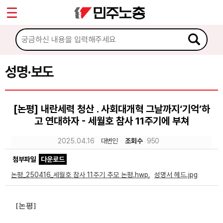
*
Sketchbook5, 스케치북5
마이페이지
소개
<
소식
성명·보도
Sketchbook5, 스케치북5
공지사항
[논평] 내란세력 청산 ․ 사회대개혁 그날까지‘기억’하
성명·보도
고 연대하자 - 세월호 참사 11주기에 부쳐
기타 공고
2025.04.16
대변인
조회수
950
노동상담
첨부파일
다운로드
논평_250416_세월호 참사 11주기 추모 논평.hwp
,
성명서 헤드.jpg
자료
[
논평
]
부설기관