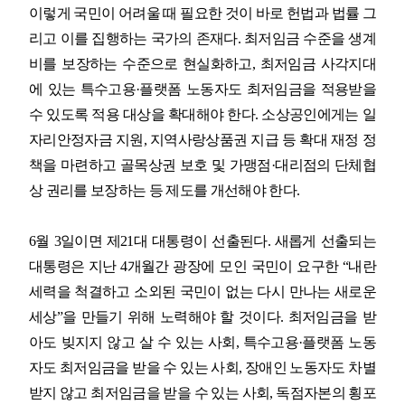
이렇게 국민이 어려울 때 필요한 것이 바로 헌법과 법률 그
리고 이를 집행하는 국가의 존재다
.
최저임금 수준을 생계
비를 보장하는 수준으로 현실화하고
,
최저임금 사각지대
에 있는 특수고용
·
플랫폼 노동자도 최저임금을 적용받을
수 있도록 적용 대상을 확대해야 한다
.
소상공인에게는 일
자리안정자금 지원
,
지역사랑상품권 지급 등 확대 재정 정
책을 마련하고 골목상권 보호 및 가맹점
·
대리점의 단체협
상 권리를 보장하는 등 제도를 개선해야 한다
.
6
월
3
일이면 제
21
대 대통령이 선출된다
.
새롭게 선출되는
대통령은 지난
4
개월간 광장에 모인 국민이 요구한
“
내란
세력을 척결하고 소외된 국민이 없는 다시 만나는 새로운
세상
”
을 만들기 위해 노력해야 할 것이다
.
최저임금을 받
아도 빚지지 않고 살 수 있는 사회
,
특수고용
·
플랫폼 노동
자도 최저임금을 받을 수 있는 사회
,
장애인 노동자도 차별
받지 않고 최저임금을 받을 수 있는 사회
,
독점자본의 횡포