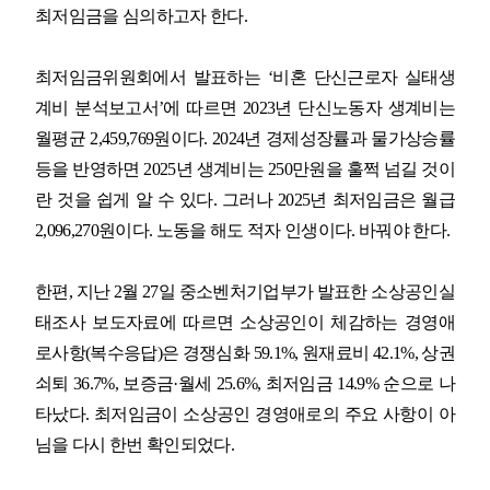
최저임금을 심의하고자 한다
.
최저임금위원회에서 발표하는
‘
비혼 단신근로자 실태생
계비 분석보고서
’
에 따르면
2023
년 단신노동자 생계비는
월평균
2,459,769
원이다
. 2024
년 경제성장률과 물가상승률
등을 반영하면
2025
년 생계비는
250
만원을 훌쩍 넘길 것이
란 것을 쉽게 알 수 있다
.
그러나
2025
년 최저임금은 월급
2,096,270
원이다
.
노동을 해도 적자 인생이다
.
바꿔야 한다
.
한편
,
지난
2
월
27
일 중소벤처기업부가 발표한 소상공인실
태조사 보도자료에 따르면 소상공인이 체감하는 경영애
로사항
(
복수응답
)
은 경쟁심화
59.1%,
원재료비
42.1%,
상권
쇠퇴
36.7%,
보증금
·
월세
25.6%,
최저임금
14.9%
순으로 나
타났다
.
최저임금이 소상공인 경영애로의 주요 사항이 아
님을 다시 한번 확인되었다
.