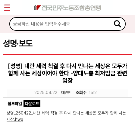
*
Sketchbook5, 스케치북5
마이페이지
소개
<
소식
성명·보도
Sketchbook5, 스케치북5
공지사항
[성명] 내란 세력 척결 후 다시 만나는 세상은 모두가
성명·보도
함께 사는 세상이어야 한다 -양대노총 최저임금 관련
기타 공고
입장
2025.04.22
대변인
조회수
1512
노동상담
첨부파일
다운로드
자료
성명_250422_내란 세력 척결 후 다시 만나는 세상은 모두가 함께 사는
세상.hwp
부설기관