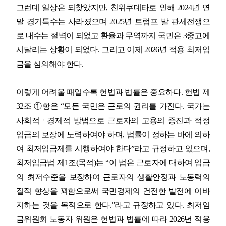
그런데 일상은 되찾았지만
,
친위쿠데타로 인해
2024
년 연
말 경기특수는 사라졌으며
2025
년 트럼프 발 관세전쟁으
로 내수는 절벽이 되었고 환율과 무역까지 국민은
3
중고에
시달리는 상황이 되었다
.
그리고 이제
2026
년 적용 최저임
금을 심의해야 한다
.
이렇게 어려울 때일수록 헌법과 법률은 중요하다
.
헌법 제
32
조
①
항은
“
모든 국민은 근로의 권리를 가진다
.
국가는
사회적ㆍ경제적 방법으로 근로자의 고용의 증진과 적정
임금의 보장에 노력하여야 하며
,
법률이 정하는 바에 의하
여 최저임금제를 시행하여야 한다
”
라고 규정하고 있으며
,
최저임금법 제
1
조
(
목적
)
는
“
이 법은 근로자에 대하여 임금
의 최저수준을 보장하여 근로자의 생활안정과 노동력의
질적 향상을 꾀함으로써 국민경제의 건전한 발전에 이바
지하는 것을 목적으로 한다
.”
라고 규정하고 있다
.
최저임
금위원회 노동자 위원은 헌법과 법률에 따라
2026
년 적용