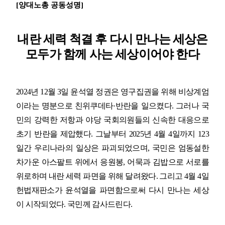
[
양대노총 공동성명
]
업무
내란 세력 척결 후 다시 만나는 세상은
모두가 함께 사는 세상이어야 한다
2024
년
12
월
3
일 윤석열 정권은 영구집권을 위해 비상계엄
이라는 명분으로 친위쿠데타
·
반란을 일으켰다
.
그러나 국
민의 강력한 저항과 야당 국회의원들의 신속한 대응으로
초기 반란을 제압했다
.
그날부터
2025
년
4
월
4
일까지
123
일간 우리나라의 일상은 파괴되었으며
,
국민은 엄동설한
차가운 아스팔트 위에서 응원봉
,
어묵과 김밥으로 서로를
위로하며 내란 세력 파면을 위해 달려왔다
.
그리고
4
월
4
일
헌법재판소가 윤석열을 파면함으로써 다시 만나는 세상
이 시작되었다
.
국민께 감사드린다
.