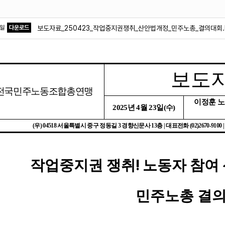
파일
다운로드
보도자료_250423_작업중지권쟁취_산안법개정_민주노총_결의대회.
보도
전국민주노동조합총연맹
이정훈 
2025
년
4
월
23
일
(
수
)
(
우
) 04518
서울특별시 중구 정동길
3
경향신문사
13
층
|
대표전화
(02)2670-9100 
!
작업중지권 쟁취
노동자 참여
민주노총 결