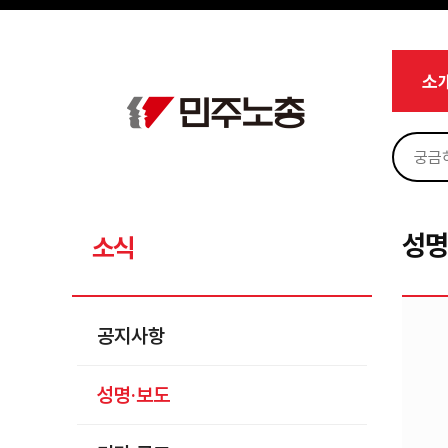
메뉴 건너뛰기
로그인
회원가입
Sketchbook5, 스케치북5
마이페이지
소개
소
<
소식
공지사항
Sketchbook5, 스케치북5
성명·보도
기타 공고
성명
소식
노동상담
자료
공지사항
부설기관
성명·보도
업무