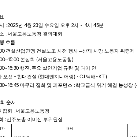
요
: 2025
4
23
2
4
45
시
년
월
일 수요일 오후
시
~
시
분
:
소
서울고용노동청 결의대회
행 흐름
:00
건설산업연맹 건설노조 사전 행사
–
산재 사망 노동자 위령제
:00~15:00
(
)
본집회
서울고용노동청
:00~16:30
,
행진
주요 살인기업 규탄 및 다이 인
-
(
) - CJ
- KT )
화 오션
현대건설
현대엔지니어링
택배
:30~16:45
:
(
마무리 집회 및 퍼포먼스
학교급식 위기 해결 농성장
회 순서
:
본 집회
서울고용노동청
:
회
민주노총 이미선 부위원장
시간
내용