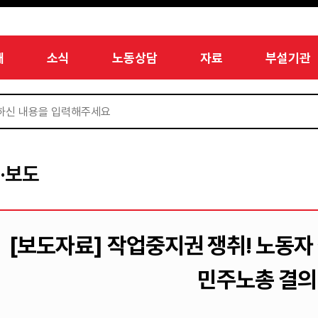
개
소식
노동상담
자료
부설기관
·보도
[보도자료] 작업중지권 쟁취! 노동자
민주노총 결