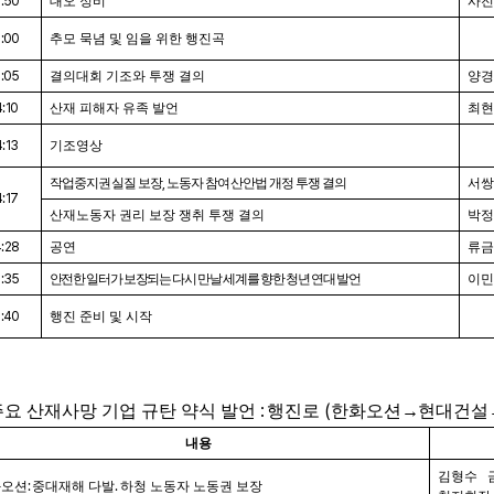
3:50
대오 정비
사전
4:00
추모 묵념 및 임을 위한 행진곡
4:05
결의대회 기조와 투쟁 결의
양경
4:10
산재 피해자 유족 발언
최현
4:13
기조영상
작업중지권 실질 보장
,
노동자 참여 산안법 개정 투쟁 결의
서쌍
4:17
산재노동자 권리 보장 쟁취 투쟁 결의
박정
4:28
공연
류금
4:35
안전한 일터가 보장되는 다시 만날 세계를 향한 청년 연대 발언
이민
4:40
행진 준비 및 시작
:
(
주요 산재사망 기업 규탄 약식 발언
행진로
한화오션
→
현대건설
내용
김형수 
화오션
:
중대재해 다발
.
하청 노동자 노동권 보장