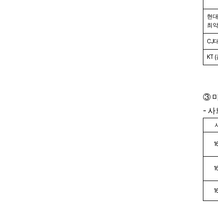
현
최악
CJ
KT (
③
-
사
1
1
1