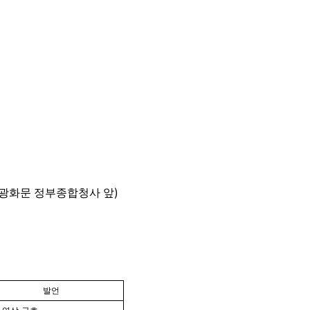
)
광화문 정부종합청사 앞
발언