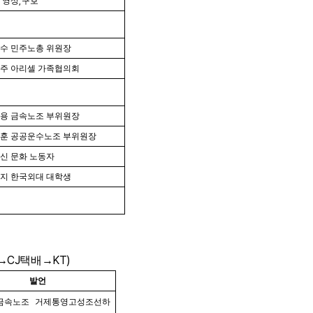
 영상
,
구호
수 민주노총 위원장
주 아리셀 가족협의회
용 금속노조 부위원장
훈 공공운수노조 부위원장
신 문화 노동자
지 한국외대 대학생
CJ
KT)
→
택배
→
발언
금속노조 거제통영고성조선하