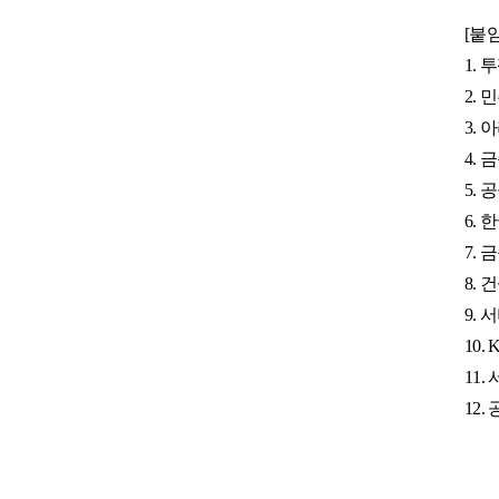
[
붙
1.
투
2.
민
3.
아
4.
금
5.
공
6.
한
7.
금
8.
건
9.
서
10. 
11.
12.