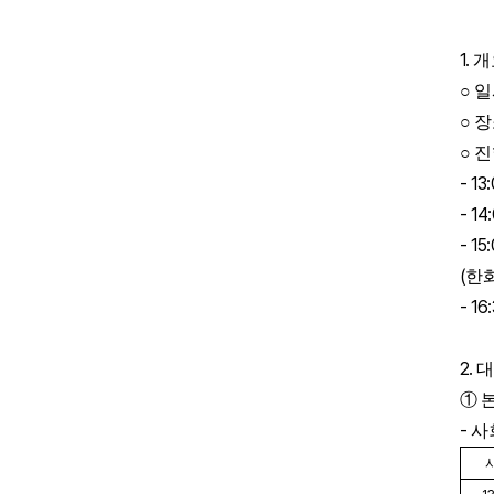
1.
개
○
일
○
장
○
진
- 13
- 14
- 15
(
한
- 16
2.
대
①
-
사