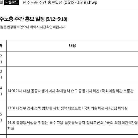
파일
다운로드
민주노총 주간 홍보일정 (0512-0518).hwp
주노총 주간 홍보 일정
(5/12~5/18)
일정은 변경될 수 있으니
,
취재 시 사전 확인 바랍니다
.
짜
내용
12
월
)
13
화
)
14
14:00 21
대 대선 공공재생에너지 확대정책 요구 공동기자회견
/
국회의원회관 소통관
수
)
13:30
새정부 경제정책 방향에 대한 정책제언포럼
/
국회의원회관 제
1
간담회의실
15
목
)
14:00
불평등세상을 뒤집는 특수고용 플랫폼노동자 정책토론회
/
국회 의원회관
9
간담
회실