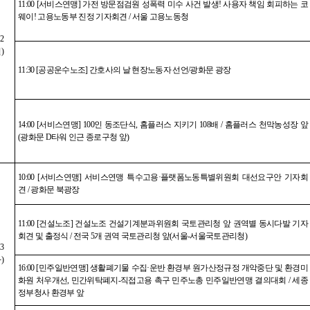
11:00 [
서비스연맹
]
가전 방문점검원 성폭력 미수 사건 발생
!
사용자 책임 회피하는 코
웨이
!
고용노동부 진정 기자회견
/
서울 고용노동청
12
월
)
11:30 [
공공운수노조
]
간호사의 날 현장노동자 선언
/
광화문 광장
14:00 [
서비스연맹
] 100
인 동조단식
,
홈플러스 지키기
108
배
/
홈플러스 천막농성장 앞
(
광화문
D
타워 인근 종로구청 앞
)
10:00 [
서비스연맹
]
서비스연맹 특수고용
·
플랫폼노동특별위원회 대선요구안 기자회
견
/
광화문 북광장
11:00 [
건설노조
]
건설노조 건설기계분과위원회 국토관리청 앞 권역별 동시다발 기자
회견 및 출정식
/
전국
5
개 권역 국토관리청 앞
(
서울
-
서울국토관리청
)
13
화
)
16:00 [
민주일반연맹
]
생활폐기물 수집
·
운반 환경부 원가산정규정 개악중단 및 환경미
화원 처우개선
,
민간위탁폐지
-
직접고용 촉구 민주노총 민주일반연맹 결의대회
/
세종
정부청사 환경부 앞