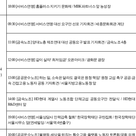
18:00 [
서비스연맹
]
홈플러스 지키기 문화제
/ MBK
파트너스 앞 농성장
09:30 [
서비스연맹
]
서비스연맹 대선 요구안 선포 기자회견
/
세종문화회관 계단
11:00 [
금속노조
]
양대노총 제조연대 대선 공동요구 발표 기자회견
/
금속노조
4
층
12:00 [
서비스연맹
]
같이 살자
!
최저임금
!
오픈마이크
/
광화문 광장
14
수
)
13:00 [
공공운수노조
]
하는 일
,
소속은 달라도 결국은 원청 책임
!
원청 교섭 촉구 공공
-
금
속 간접고용 노동자 공동 기자회견
/
서울지방고용노동청 앞
14:00 [
금속노조
] HD
현대 계열사 노동조합 단체교섭 공동요구안 전달식
/ HD
현대
R&D
센터 앞
19:00 [
서비스연맹
]
서울상담사 인력감축 철회
!
한국장학재단 규탄집회
/
한국장학재단
서울사무소 앞
(
연세빌딩
/
서울역
4
번출구
)
10:00 [
공공운수노조
]
불평등 세상을 뒤집는 특수고용
·
플랫폼 노동자 토론회
/
국회 의원