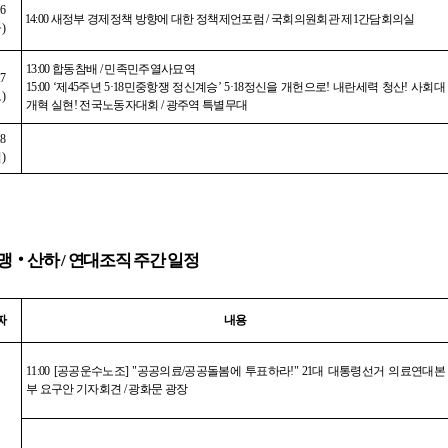
16
14:00
새정부 경제정책 방향에 대한 정책제언포럼
/
국회의원회관 제
1
간담회의실
금
)
13:00
합동참배
/
민족민주열사묘역
17
15:00 ‘
제
45
주년
5·18
민중항쟁 정신계승
’ 5·18
정신을 개헌으로
!
내란세력 청산
!
사회대
토
)
개혁 실현
!
전국노동자대회
/
광주역 특별무대
18
일
)
맹
‧
산하
/
연대조직 주간 일정
짜
내용
11:00 [
공공운수노조
] "
공공의료
/
공공돌봄에 투표하라
!" 21
대 대통령선거 의료연대본
부 요구안 기자회견
/
광화문 광장