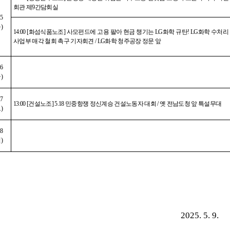
회관 제
9
간담회실
15
목
)
14:00 [
화섬식품노조
]
사모펀드에 고용 팔아 현금 챙기는
LG
화학 규탄
! LG
화학 수처리
사업부 매각 철회 촉구 기자회견
/ LG
화학 청주공장 정문 앞
16
금
)
17
13:00 [
건설노조
] 5.18
민중항쟁 정신계승 건설노동자 대회
/
옛 전남도청 앞 특설무대
토
)
18
일
)
2025. 5. 9.