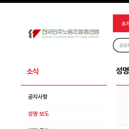
메뉴 건너뛰기
로그인
회원가입
Sketchbook5, 스케치북5
마이페이지
소개
소
<
소식
공지사항
Sketchbook5, 스케치북5
성명·보도
기타 공고
성명
소식
노동상담
자료
공지사항
부설기관
성명·보도
업무