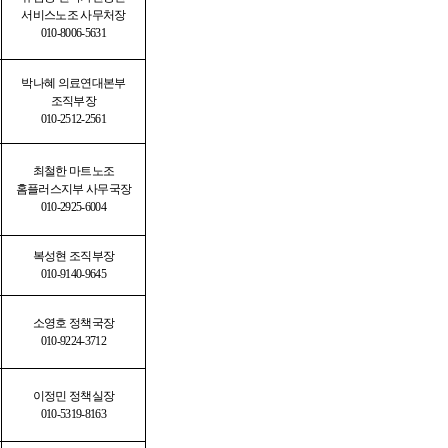
서비스노조 사무처장
010-8006-5631
박나혜 의료연대본부
조직부장
010-2512-2561
최철한 마트노조
홈플러스지부 사무국장
010-2925-6004
복성현 조직부장
010-9140-9645
소영호 정책국장
010-9224-3712
이정민 정책실장
010-5319-8163