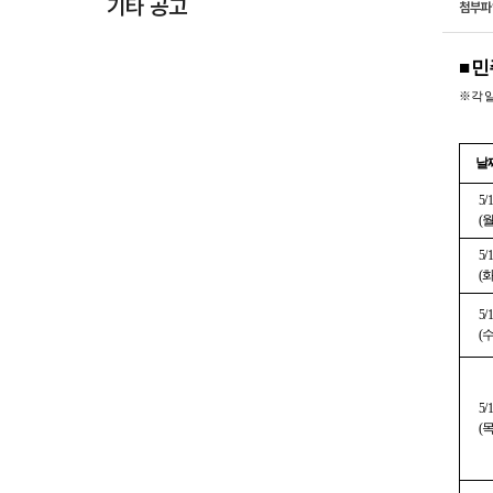
기타 공고
첨부
■
민
※
각 
날
5/
(
5/
(
5/
(
5/
(