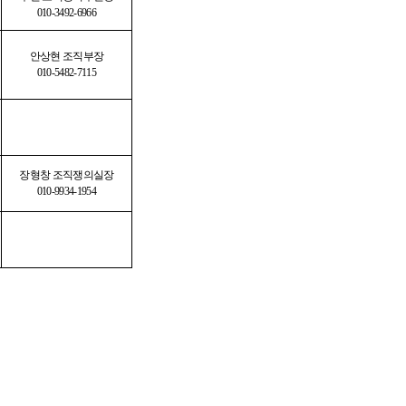
010-3492-6966
안상현 조직부장
010-5482-7115
장형창 조직쟁의실장
010-9934-1954