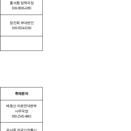
홍석환 정책국장
010-9036-4393
정진희 부대변인
010-9534-9310
취재문의
배동산 의료연대본부
사무국장
010-2545-4683
유남중 전국가전통신