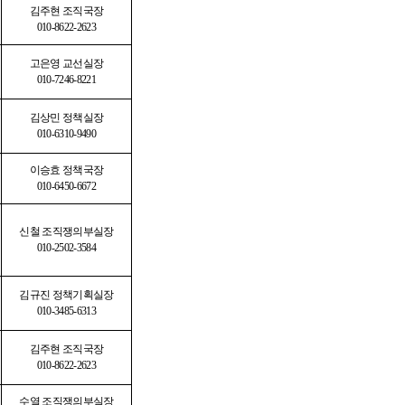
김주현 조직국장
010-8622-2623
고은영 교선실장
010-7246-8221
김상민 정책실장
010-6310-9490
이승효 정책국장
010-6450-6672
신철 조직쟁의부실장
010-2502-3584
김규진 정책기획실장
010-3485-6313
김주현 조직국장
010-8622-2623
수열 조직쟁의부실장