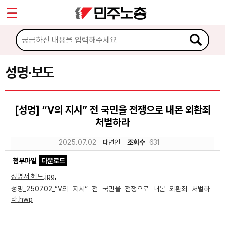
*
Sketchbook5, 스케치북5
마이페이지
소개
<
소식
성명·보도
Sketchbook5, 스케치북5
공지사항
[성명] “V의 지시” 전 국민을 전쟁으로 내몬 외환죄
성명·보도
처벌하라
기타 공고
2025.07.02
대변인
조회수
631
노동상담
첨부파일
다운로드
성명서 헤드.jpg
,
자료
성명_250702_“V의 지시” 전 국민을 전쟁으로 내몬 외환죄 처벌하
라.hwp
부설기관