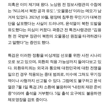
의혹은 이미 제기돼 왔다
.
노상원 전 정보사령관의 수첩에
는
‘NLL
에서 북한 공격 유도
’, ‘
오물풍선
’
이라는 메모가 남
겨져 있었다
. 2023
년
10
월
,
평양에 침투한 무인기가 대북전
단을 살포했다는 사실이 드러나며
,
윤석열이 북한 도발을
유도했다는 의심이 커졌다
.
곽종근 전 특전사령관은
“
김용
현 전 국방부 장관이 북한의 오물풍선 원점을 타격하겠다
고 말했다
”
는 증언도 했다
.
특검은 이러한 정황을 비상계엄 선포를 위한 사전 시나리
오로 보고 있으며
,
외환죄 적용 가능성까지 들여다보고 있
다
.
외환유치죄는 외국과 통모해 대한민국에 대한 전쟁을
일으킨 경우 적용되는 중대 범죄로
,
미수에 그쳐도 무기징
역이나 사형까지 선고될 수 있다
.
그럼에도 불구하고 윤석
열은
7
월
1
일 특검
2
차 소환에 불응하며
“
내란죄 재판 준비
중
”
이라며 출석을 거부했다
. 5
일 출석 요구에도 불응하면
체포영장을 검토 중이다
.