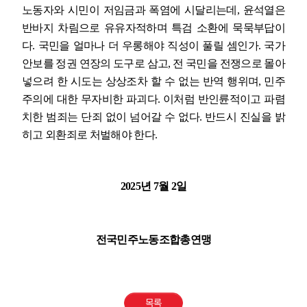
노동자와 시민이 저임금과 폭염에 시달리는데
,
윤석열은
반바지 차림으로 유유자적하며 특검 소환에 묵묵부답이
다
.
국민을 얼마나 더 우롱해야 직성이 풀릴 셈인가
.
국가
안보를 정권 연장의 도구로 삼고
,
전 국민을 전쟁으로 몰아
넣으려 한 시도는 상상조차 할 수 없는 반역 행위며
,
민주
주의에 대한 무자비한 파괴다
.
이처럼 반인륜적이고 파렴
치한 범죄는 단죄 없이 넘어갈 수 없다
.
반드시 진실을 밝
히고 외환죄로 처벌해야 한다
.
2025
년
7
월
2
일
전국민주노동조합총연맹
목록