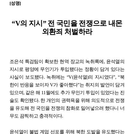
[
성명
]
업무
“V
의 지시
”
전 국민을 전쟁으로 내몬
외환죄 처벌하라
조은석 특검팀이 확보한 현역 장교의 녹취록에
,
윤석열의
지시로 평양에 무인기가 투입됐다는 정황이 담겨 있다는
사실이 보도됐다
.
녹취에는
“V(
윤석열
)
의 지시였다
”, “
북
한이 반응을 보이자
V
가 좋아했다
”
는 취지의 발언이 담겨
있으며
,
같은 해
11
월에도 추가 무인기 투입이 있었다는 진
술도 확인됐다
.
한 개인의 권력욕을 위해 의도적으로 전쟁
을 유도해 전 국민을 전쟁의 참화로 밀어넣으려 했다니 너
무도 끔찍하고 충격적이다
.
윤석열이 불법 계엄 선포를 위해 북한 도발을 유도했다는