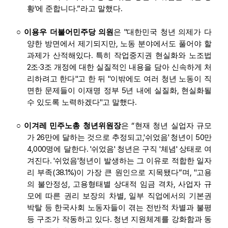
'
.”
.
황
에 준합니다
라고 말했다
"
○
이용우 더불어민주당 의원
은
대한민국 청년 의제가 다
,
양한 방면에서 제기되지만
노동 분야에서도 풀어야 할
.
과제가 산적해있다
특히 작업중지권 현실화와 노조법
2
·3
조
조 개정에 대한 실질적인 내용을 담아 신속하게 처
"
"
리하려고 한다
고 한 뒤
이밖에도 여러 청년 노동이 직
5
,
면한 문제들이 이재명 정부
년 내에 실질화
현실화될
"
.
수 있도록 노력하겠다
고 말했다
“
○
이겨레 민주노총 청년위원장
은
현재 청년 실업자 규모
26
,'
'
50
가
만에 달하는 것으로 추정되고
쉬었음
청년이
만
4,000
. '
'
'
'
명에 달한다
쉬었음
청년은 구직
체념
상태로 여
. '
'
겨진다
쉬었음
청년이 발생하는 그 이유로 적합한 일자
(38.1%)
”
, "
리 부족
이 가장 큰 원인으로 지목됐다
며
고용
,
,
의 불안정성
고용형태별 상대적 임금 격차
사업자 규
,
모에 따른 권리 보장의 차별
일부 직업에서의 기본권
박탈 등 한국사회 노동자들이 겪는 전반적 차별과 불평
.
등 구조가 작동하고 있다
청년 지원체계를 강화함과 동