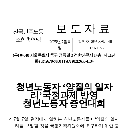
업무
보 도 자 료
전국민주노동
조합총연맹
김진호 청년차장
010-
2025
년
7
월
8
일
7131-1185
(
우
) 04518
서울특별시 중구 정동길
3
경향신문사
14
층
|
대표전
화
(02)2670-9100 | FAX (02)2635-1134
청년노동자
‘
양질의 일자
리
’
국정과제 반영
청년노동자 증언대회
7
7
,
‘
○
월
일
현장에서 일하는 청년노동자들이
양질의 일자
’
리를 보장
할 것을 국정기획위원회에 요구하기 위한 증