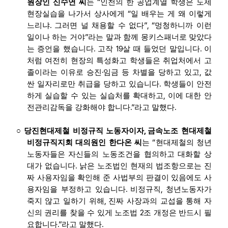
“
원장인 신수연 씨
는
인천의 한 공업계열 학생은 도제
“
현장실습을 나가서 상사에게
일 배우는 게 왜 이렇게
.
”, “
느리냐
그러면 널 채용할 수 없다
멍청하니까 이런
”
일이나 하는 거야
라는 말과 함께 몽키스패너로 맞았다
.
19
.
는 증언을 했습니다
고작
살 때 들었던 말입니다
이
처럼 여전히 현장의 특성화고 학생들은 취업처에서 고
·
,
졸이라는 이유로 승진
임금 등 차별을 당하고 있고
값
.
싼 일자리로만 취급을 당하고 있습니다
학생들이 안전
,
하게 실습할 수 있는 실습처를 확대하고
이에 대한 안
.”
.
전관리감독을 강화해야 합니다
라고 말했다
,
○
당진현대제철 비정규직 노동자이자
금속노조 현대제철
“
비정규직지회 대의원인 한다온 씨
는
현대제철의 청년
노동자들은 자신들의 노동조건을 협의하고 대화할 상
.
대가 없습니다
낡은 노조법인 현재의 법조항으로는 진
짜 사용자임을 확인해 준 사법부의 판결이 있음에도 사
.
,
용자임을 부정하고 있습니다
비정규직
청년노동자가
,
죽지 않고 일하기 위해
진짜 사장과의 교섭을 통해 자
2
신의 권리를 찾을 수 있게 노조법
조 개정은 반드시 필
.”
.
요합니다
라고 말했다