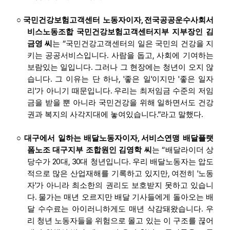
,
○
국민건강보험고객센터 노동자이자
전국공공운수사회서
비스노동조합 국민건강보험고객센터지부 지부장인 김
“
금영 씨
는
국민건강고객센터의 일은 국민의 건강을 지
.
,
키는 공공서비스입니다
사람을 돕고
사회에 기여하는
.
보람있는 일입니다
그러나 그 현장에는 청년이 오지 않
.
, '
'
'
습니다
그 이유는 단 하나
좋은 일
이지만
좋은 일자
'
.
리
가 아니기 때문입니다
우리는 최저임금 수준의 저임
금을 받을 뿐 아니라 국민건강을 위해 일하면서도 건강
.”
.
권과 복지의 사각지대에 놓여있습니다
라고 말했다
,
○
대구에서 일하는 배달노동자이자
서비스연맹 배달플랫
“
폼노조 대구지부 조합원인 김영학 씨
는
배달라이더 상
20
, 30
.
당수가
대
대 청년입니다
우리 배달노동자는 압도
,
'
적으로 많은 산업재해를 기록하고 있지만
여전히
노동
'
자
가 아니라 최소한의 권리도 보호받지 못하고 있습니
.
다
물가는 매년 오르지만 배달 기사들에게 돌아오는 배
.
달 수수료는 아이러니하게도 매년 삭감돼왔습니다
우
리 청년 노동자들을 위험으로 몰고 있는 이 구조를 끊어