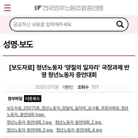
*
Sketchbook5, 스케치북5
마이페이지
소개
<
소식
성명·보도
Sketchbook5, 스케치북5
공지사항
[보도자료] 청년노동자 ‘양질의 일자리’ 국정과제 반
성명·보도
영 청년노동자 증언대회
기타 공고
2025.07.08
대변인
조회수
707
노동상담
첨부파일
다운로드
보도자료_250708_청년노동자_양질의_일자리_요구를_국정과제로_청년
자료
노동자_증언대회.hwp
,
청년노동자 증언대회_1.jpg
,
청년노동자 증언대회_2.jpg
,
청년노동자 증언대회_3.jpg
,
청년노동자 증언대회_4.jpg
부설기관