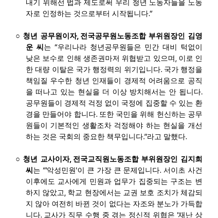
내기 위해선 법과 제도로써 우리 청년 노동자들을 노동
.”
자로 인정하는 것으로부터 시작됩니다
,
○
청년 공무원이자
전국공무원노동조합 부위원장인 김영
“
운 씨
는
우리나라 청년공무원들은 민간 대비 턱없이
,
낮은 보수로 인해 생존권마저 위협받고 있으며
이로 인
.
한 대량 이탈은 국가 행정력의 위기입니다
국가 행정을
책임질 우수한 청년 인재들이 경제적 어려움으로 공직
.
을 떠나고 있는 현실을 더 이상 방치해서는 안 됩니다
공무원들이 경제적 걱정 없이 국정에 집중할 수 있는 환
.
경을 만들어야 합니다
또한 국민을 위해 헌신하는 공무
원들이 기본적인 생활조차 걱정해야 하는 현실을 개선
.”
.
하는 것은 국회의 중요한 책무입니다
라고 말했다
,
○
청년 교사이자
전국교직원노동조합 부위원장인 김지희
“'
'
.
씨
는
악성민원
이 큰 가장 큰 문제입니다
서이초 사건
이후에도 교사에게 민원과 업무가 집중되는 구조는 변
,
하지 않았고
학교 현장에서는 교권 보호 조치가 체감되
지 않아 여전히 바뀐 것이 없다는 자조와 분노가 가득합
.
'
니다
교사가 직무 수행 중 겪는 정신적 위협은
재난 상