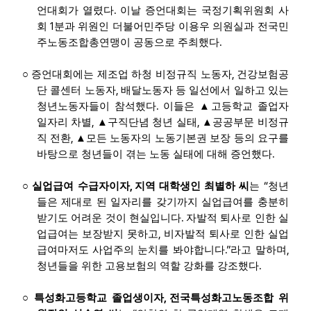
.
언대회가 열렸다
이날 증언대회는 국정기획위원회 사
1
회
분과 위원인 더불어민주당 이용우 의원실과 전국민
.
주노동조합총연맹이 공동으로 주최했다
,
○
증언대회에는 제조업 하청 비정규직 노동자
건강보험공
,
단 콜센터 노동자
배달노동자 등 일선에서 일하고 있는
.
청년노동자들이 참석했다
이들은
▲
고등학교 졸업자
,
,
일자리 차별
▲
구직단념 청년 실태
▲
공공부문 비정규
,
직 전환
▲
모든 노동자의 노동기본권 보장 등의 요구를
.
바탕으로 청년들이 겪는 노동 실태에 대해 증언했다
,
“
○
실업급여 수급자이자
지역 대학생인 최별하 씨
는
청년
들은 제대로 된 일자리를 갖기까지 실업급여를 충분히
.
받기도 어려운 것이 현실입니다
자발적 퇴사로 인한 실
,
업급여는 보장받지 못하고
비자발적 퇴사로 인한 실업
.”
,
급여마저도 사업주의 눈치를 봐야합니다
라고 말하며
.
청년들을 위한 고용보험의 역할 강화를 강조했다
,
○
특성화고등학교 졸업생이자
전국특성화고노동조합 위