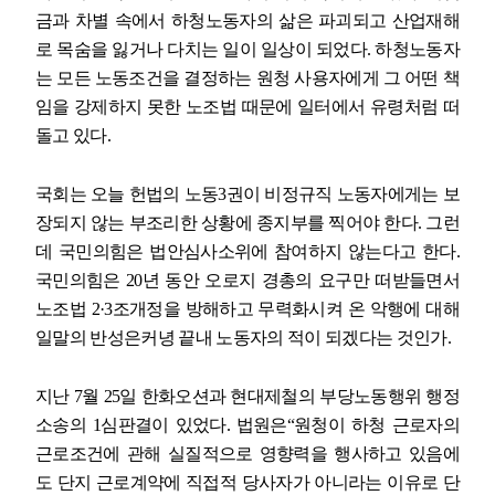
금과 차별 속에서 하청노동자의 삶은 파괴되고 산업재해
로 목숨을 잃거나 다치는 일이 일상이 되었다
.
하청노동자
는 모든 노동조건을 결정하는 원청 사용자에게 그 어떤 책
임을 강제하지 못한 노조법 때문에 일터에서 유령처럼 떠
돌고 있다
.
국회는 오늘 헌법의 노동
3
권이 비정규직 노동자에게는 보
장되지 않는 부조리한 상황에 종지부를 찍어야 한다
.
그런
데 국민의힘은 법안심사소위에 참여하지 않는다고 한다
.
국민의힘은
20
년 동안 오로지 경총의 요구만 떠받들면서
노조법
2·3
조개정을 방해하고 무력화시켜 온 악행에 대해
일말의 반성은커녕 끝내 노동자의 적이 되겠다는 것인가
.
지난
7
월
25
일 한화오션과 현대제철의 부당노동행위 행정
소송의
1
심판결이 있었다
.
법원은
“
원청이 하청 근로자의
근로조건에 관해 실질적으로 영향력을 행사하고 있음에
도 단지 근로계약에 직접적 당사자가 아니라는 이유로 단