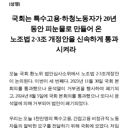
[
성명
]
업무
국회는 특수고용
·
하청노동자가
20
년
동안 피눈물로 만들어 온
노조법
2·3
조 개정안을 신속하게 통과
시켜라
오늘 국회 환노위 법안심사소위에서 노조법
2·3
조개정안
이 논의된다
.
이번이 세 번째다
. 2023
년
11
월
30
일 국회 본
회의를 통과했으나 윤석열이 거부권을 행사하여 폐기되
고
, 2024
년
8
월
5
일에 국회 본회의를 통과했으나 또다시 윤
석열에 의해 거부되어 법안이 폐기되었다
.
우리는 오늘
1
천만명의 특수고용
,
간접고용 비정규직 노동
자들의 절박한 요구를 전달하기 위해 국회에 모였다
.
저임