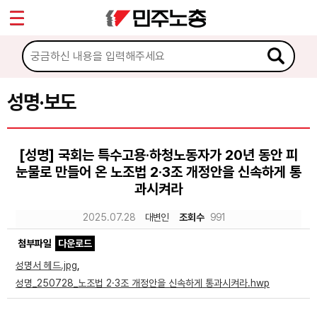
*
Sketchbook5, 스케치북5
마이페이지
소개
<
소식
성명·보도
Sketchbook5, 스케치북5
공지사항
[성명] 국회는 특수고용·하청노동자가 20년 동안 피
성명·보도
눈물로 만들어 온 노조법 2·3조 개정안을 신속하게 통
기타 공고
과시켜라
2025.07.28
대변인
조회수
991
노동상담
첨부파일
다운로드
자료
성명서 헤드.jpg
,
성명_250728_노조법 2·3조 개정안을 신속하게 통과시켜라.hwp
부설기관