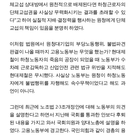
체교섭 상대방에서 원천적으로 배제된다면 하청근로자의
단체교섭권을 사실상 무력화시키는 결과를 초래할 수 있
다
”
고 하여 실질적 지배
·
결정력을 행사하는 원청에게 단체
교섭의 책임이 있음을 분명히 하였다
.
이처럼 법원에서 원청대기업의 부당노동행위
,
불법파견
판결이 나올 때까지 고용노동부는 무엇을 했는가
?
현대제
철이 하청노동자의 죽음의 공장이 되었을 때 노동부가 수
차례 근로감독하고 산업안전 관련 법규 위반을 지적해도
현대제철은 무시했다
.
사실상 노동부는 원청이 하청노동
자에게 불법행위를 자행해도 속수무책이었다고 해도 과
언이 아니다
.
그런데 최근에 노조법
2·3
조개정안에 대해 노동부의 의견
을 설명한다고 하면서 지난해 국회를 통과한 안보다 후퇴
된 내용을 가지고 와서 국회의원과 양대노총에 설명을 하
였다
.
고용노동부에 경고한다
.
국민의힘과 같이 경총의 용