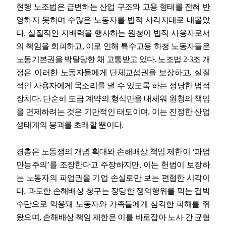
현행 노조법은 급변하는 산업 구조와 고용 형태를 전혀 반
영하지 못하며 수많은 노동자를 법적 사각지대로 내몰았
다
.
실질적인 지배력을 행사하는 원청이 법적 사용자로서
의 책임을 회피하고
,
이로 인해 특수고용 하청 노동자들은
노동기본권을 박탈당한 채 고통받고 있다
.
노조법
2·3
조 개
정은 이러한 노동자들에게 단체교섭권을 보장하고
,
실질
적인 사용자에게 목소리를 낼 수 있도록 하는 정당한 법적
장치다
.
단순히 도급 계약의 형식만을 내세워 원청의 책임
을 면제하려는 것은 기만적인 태도이며
,
이는 진정한 산업
생태계의 붕괴를 초래할 뿐이다
.
경총은 노동쟁의 개념 확대와 손해배상 책임 제한이
‘
파업
만능주의
’
를 조장한다고 주장하지만
,
이는 헌법이 보장하
는 노동자의 파업권을 기업 손실로만 보는 편협한 시각이
다
.
과도한 손해배상 청구는 정당한 쟁의행위를 막는 겁박
수단으로 악용돼 노동자와 가족들에게 심각한 피해를 줘
왔으며
,
손해배상 책임 제한은 이를 바로잡아 노사 간 균형