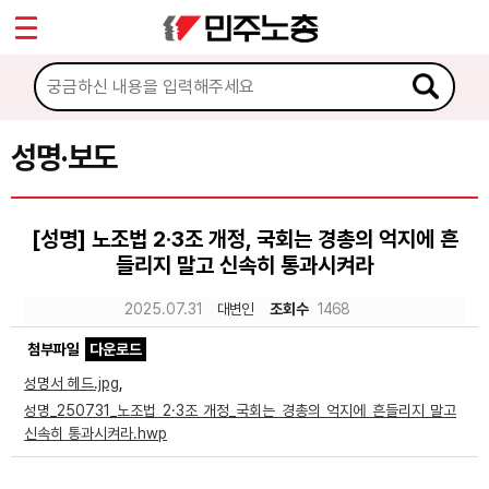
*
Sketchbook5, 스케치북5
마이페이지
소개
<
소식
성명·보도
Sketchbook5, 스케치북5
공지사항
[성명] 노조법 2·3조 개정, 국회는 경총의 억지에 흔
성명·보도
들리지 말고 신속히 통과시켜라
기타 공고
2025.07.31
대변인
조회수
1468
노동상담
첨부파일
다운로드
성명서 헤드.jpg
,
자료
성명_250731_노조법 2·3조 개정_국회는 경총의 억지에 흔들리지 말고
신속히 통과시켜라.hwp
부설기관