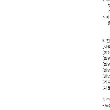
○
이
3.
진
[
사
[
여
[
발
[
발
[
발
[
발
[
기
[
대
4.
주
-
돌