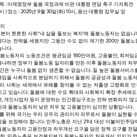
:
목
이재명정부 돌봄 국정과제 비판 대통령 면담 촉구 기자회견
/
: 2025
9
30
(
) 10
,
시
장소
년
월
일
화
시
용산 대통령 집무실 앞
지
’‘
’
본이 튼튼한 사회
내 삶을 돌보는 복지
에 돌봄노동자는 없습니
200
겠다는 전략을 세웠지만 그동안 수도 없이 제기한
만 돌봄노
.
습니다
160
,
,
봄노동자의 노동조건은 평균임금
만여원
고용불안
최저임
왜냐하면 정부가 돌봄노동 일자리를 만든 이후 돌봄노동자의 처우
.
간은 누구나 돌봄 없이 생존할 수 없습니다
질 높은 돌봄서비스
책임을 사회적으로 분담하기 위해서 돌봄의 공공성과 돌봄 노동
리 사회는 세계에서 유례를 찾아볼 수 없는 저출생 고령화로 
.
지고 있습니다
돌봄에 대한 수요 확대와 사회복지 확장 추세에
,
관
개인사업자 등이 운영하는 민간중심구조는 전혀 변화되지 않
.
만과 돌봄노동자의 낮은 처우 및 고용불안이 심각한 상황입니다
를 위해 국가는 우리 모두의 권리이자 의무로서 돌봄이 실현될
.
21
정을 보장해야 합니다
민주노총은 지난
대 대선 더불어민주당
돌봄노동자의 고용안정과 처우개선 요구을 담은 정책 요구를 전달
,
한
민주노총은 보건복지부가 돌봄노동자의 처우개선 의지가 