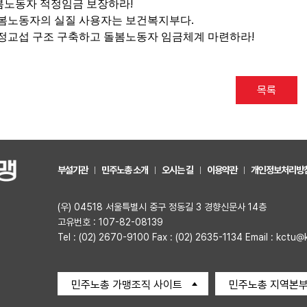
!
봄노동자 적정임금 보장하라
.
봄노동자의 실질 사용자는 보건복지부다
!
정교섭 구조 구축하고 돌봄노동자 임금체계 마련하라
목록
부설기관
민주노총 소개
오시는 길
이용약관
개인정보처리방
(우) 04518 서울특별시 중구 정동길 3 경향신문사 14층
고유번호 : 107-82-08139
Tel : (02) 2670-9100 Fax : (02) 2635-1134 Email : kctu@
민주노총 가맹조직 사이트
민주노총 지역본부