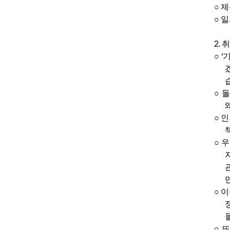
○
제
○
일
2.
취
‘
○
기
○
돌
○
인
○
우
○
이
○
또