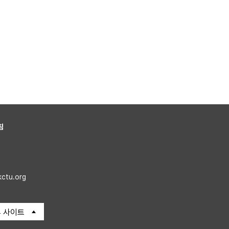
침
kctu.org
 사이트