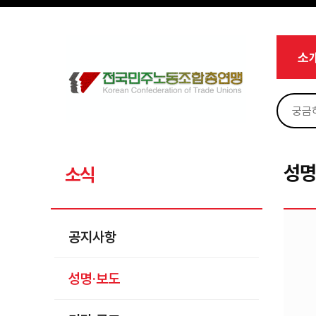
메뉴 건너뛰기
로그인
회원가입
Sketchbook5, 스케치북5
마이페이지
소개
소
<
소식
공지사항
Sketchbook5, 스케치북5
성명·보도
기타 공고
성명
소식
노동상담
자료
공지사항
부설기관
성명·보도
업무