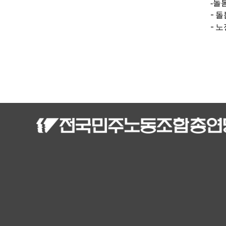
-돌
-
돌
-
노