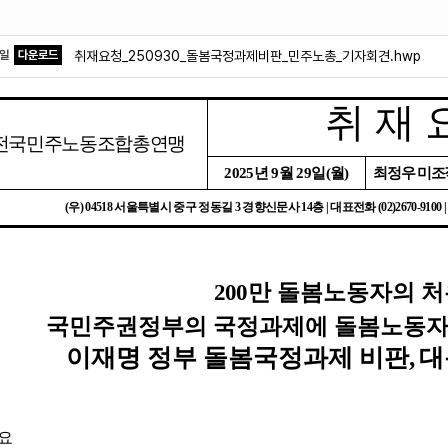
파일
다운로드
취재요청_250930_돌봄국정과제비판_민주노총_기자회견.hwp
취 재 
전국민주노동조합총연맹
2025
년
9
월
29
일
(
월
)
최정우 미
(
우
) 04518
서울특별시 중구 정동길
3
경향신문사
14
층
|
대표전화
(02)2670-9100 
200
만 돌봄노동자의 처
국민주권정부의 국정과제에 돌봄노동자 
이재명 정부 돌봄국정과제 비판
,
대
요