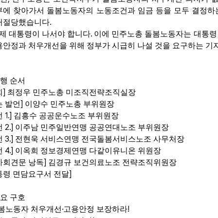
부에 찾아가서 돌봄노동자의 노동조건과 임금 등을 모두 결정하
.
거절당했습니다
.
제 대통령이 나서야 합니다
이에 민주노총 돌봄노동자는 대통
용안정과 처우개선을 위해 정부가 시급히 나설 것을 요구하는 
행 순서
]
회
최정우 민주노총 미조직전략조직실장
]
는 발언
이양수 민주노총 부위원장
1.]
언
김흥수 공공운수노조 부위원장
2.]
언
이주남 민주일반연맹 공공연대노조 부위원장
3.]
언
전현욱 서비스연맹 전국돌봄서비스노조 사무처장
4.]
언
이옥희 정보경제연맹 다같이유니온 위원장
]
자회견문 낭독
김경규 보건의료노조 전략조직위원장
]
통령 면담요구서 전달
요 구호
·
!
봄노동자 처우개선
고용안정 보장하라