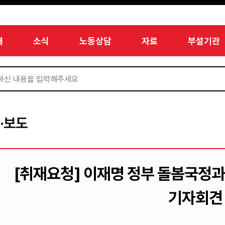
개
소식
노동상담
자료
부설기관
·보도
[취재요청] 이재명 정부 돌봄국정과
기자회견