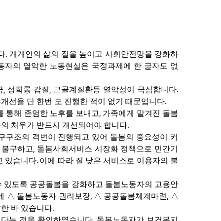
.
다
개개인의 삶의 질을 높이고 사회안전망을 강화하
동자의 열악한 노동현실은 국정과제에 한 글자도 없
,
,
.
금
성희롱 갑질
근골계질환등 열악성이 극심합니다
.
개선을 단 한번 도 진행한 적이 없기 때문입니다
,
를 통해 존엄한 노후를 보내고
가족에게 맡겨진 돌봄
.
자의 처우가 반드시 개선되어야 합니다
인구구조의 격변이 진행되고 있어 돌봄의 중요성이 커
,
도 불구하고
돌봄사회서비스 시장화 정책으로 민간기
.
고 있습니다
이에 따라 질 낮은 서비스로 이용자의 불
 수 있도록 공공돌봄을 강화하고 돌봄노동자의 고용안
,
,
에
△
돌봄노동자 권리보장
△
공공돌봄체계마련
△
.
한 바 있습니다
.
없다는 것을 확인하였습니다
돌봄노동자가 보건복지