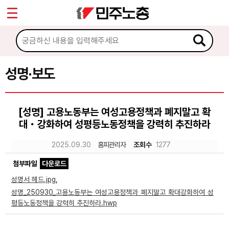
*
Sketchbook5, 스케치북5
마이페이지
소개
<
소식
성명·보도
Sketchbook5, 스케치북5
공지사항
[성명] 고용노동부는 여성고용정책과 폐지말고 확
성명·보도
대・강화하여 성평등노동정책을 강력히 추진하라
기타 공고
2025.09.30
홈피관리자
조회수
1277
노동상담
첨부파일
다운로드
성명서 헤드.jpg
,
자료
성명_250930_고용노동부는 여성고용정책과 폐지말고 확대강화하여 성
평등노동정책을 강력히 추진하라.hwp
부설기관