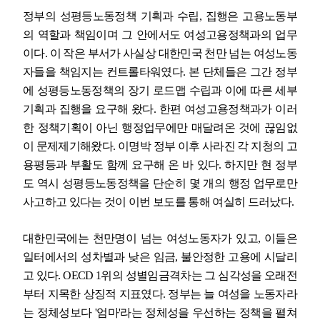
정부의 성평등노동정책 기획과 수립
,
집행은 고용노동부
의 역할과 책임이며 그 안에서도 여성고용정책과의 업무
이다
.
이 작은 부서가 사실상 대한민국 천만 넘는 여성노동
자들을 책임지는 컨트롤타워였다
.
본 단체들은 그간 정부
에 성평등노동정책의 장기 로드맵 수립과 이에 따른 세부
기획과 집행을 요구해 왔다
.
한편 여성고용정책과가 이러
한 정책기획이 아닌 행정업무에만 매달려온 것에 끊임없
이 문제제기해왔다
.
이명박 정부 이후 사라진 각 지청의 고
용평등과 부활도 함께 요구해 온 바 있다
.
하지만 현 정부
도 역시 성평등노동정책을 단순히 몇 개의 행정 업무로만
사고하고 있다는 것이 이번 보도를 통해 여실히 드러났다
.
대한민국에는 천만명이 넘는 여성노동자가 있고
,
이들은
일터에서의 성차별과 낮은 임금
,
불안정한 고용에 시달리
고 있다
. OECD 1
위의 성별임금격차는 그 심각성을 오래전
부터 지목한 상징적 지표였다
.
정부는 늘 여성을 노동자라
는 정체성보다
'
엄마
'
라는 정체성을 우선하는 정책을 펼쳐