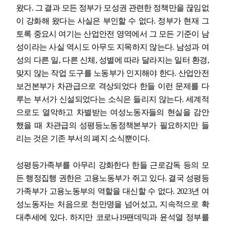
왔다
.
그 결과 모든 정부가 모성권 관련한 정책만을 끊임없
이 강화해 왔다는 사실은 부인할 수 없다
.
정부가 현재 그
토록 중요시 여기는 산업안전 영역에서 그 모든 기준이 남
성이라는 사실 역시도 아무도 지목하지 않는다
.
남성과 여
성의 다른 일
,
다른 신체
,
성별에 따라 달라지는 일터 환경
,
맞지 않는 작업 도구를 노동부가 인지해야 한다
.
산업안전
보건본부가 차관급으로 격상되었다 한들 이런 문제를 다
루는 부서가 신설되었다는 소식은 들리지 않는다
.
세계적
으로도 열악하고 차별받는 여성노동자들의 현실을 감안
했을 때 차관급의 성평등노동정책본부가 필요하지만 들
리는 것은 기존 부서의 폐지 소식뿐이다
.
성평등가족부를 아무리 강화한다 한들 근로감독 등의 모
든 행정집행 권한은 고용노동부가 쥐고 있다
.
결국 성평등
가족부가 고용노동부의 역할을 대신할 수 없다
. 2023
년 여
성노동자는 처음으로 천만명을 넘어섰고
,
지속적으로 확
대추세에 있다
.
하지만 코로나
19
팬데믹과 윤석열 정부를