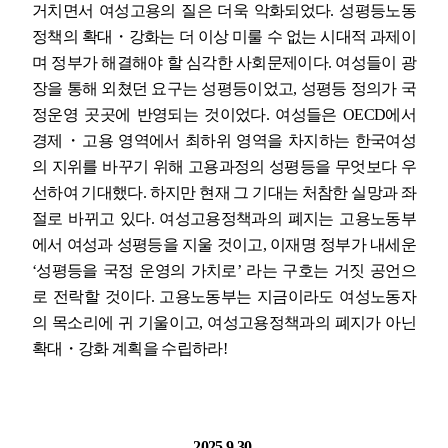
거치면서 여성고용의 질은 더욱 악화되었다
.
성평등노동
정책의 확대
・
강화는 더 이상 미룰 수 없는 시대적 과제이
며 정부가 해결해야 할 심각한 사회문제이다
.
여성들이 광
장을 통해 외쳤던 요구는 성평등이었고
,
성평등 정의가 국
정운영 곳곳에 반영되는 것이었다
.
여성들은
OECD
에서
경제
・
고용 영역에서 최하위 영역을 차지하는 한국여성
의 지위를 바꾸기 위해 고용과정의 성평등을 무엇보다 우
선하여 기대했다
.
하지만 현재 그 기대는 처참한 실망과 좌
절로 바뀌고 있다
.
여성고용정책과의 폐지는 고용노동부
에서 여성과 성평등을 지울 것이고
,
이재명 정부가 내세운
‘
성평등을 국정 운영의 가치로
’
라는 구호는 거짓 공언으
로 전락할 것이다
.
고용노동부는 지금이라도 여성노동자
의 목소리에 귀 기울이고
,
여성고용정책과의 폐지가 아닌
확대
・
강화 계획을 수립하라
!
2025.9.30.