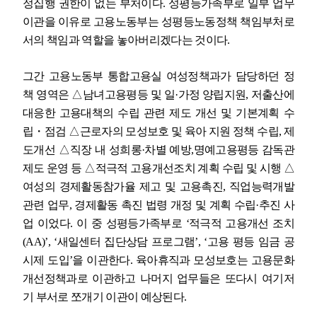
정집행 권한이 없는 부처이다
.
성평등가족부로 일부 업무
이관을 이유로 고용노동부는 성평등노동정책 책임부처로
서의 책임과 역할을 놓아버리겠다는 것이다
.
그간 고용노동부 통합고용실 여성정책과가 담당하던 정
책 영역은
△
남녀고용평등 및 일
·
가정 양립지원
,
저출산에
대응한 고용대책의 수립 관련 제도 개선 및 기본계획 수
립
・
점검
△
근로자의 모성보호 및 육아 지원 정책 수립
,
제
도개선
△
직장 내 성희롱
·
차별 예방
,
명예고용평등 감독관
제도 운영 등
△
적극적 고용개선조치 계획 수립 및 시행
△
여성의 경제활동참가율 제고 및 고용촉진
,
직업능력개발
관련 업무
,
경제활동 촉진 법령 개정 및 계획 수립
·
추진 사
업 이었다
.
이 중 성평등가족부로
‘
적극적 고용개선 조치
(AA)’, ‘
새일센터 집단상담 프로그램
’, ‘
고용 평등 임금 공
시제 도입
’
을 이관한다
.
육아휴직과 모성보호는 고용문화
개선정책과로 이관하고 나머지 업무들은 또다시 여기저
기 부서로 쪼개기 이관이 예상된다
.