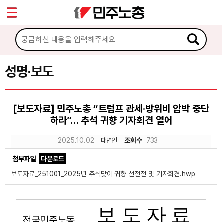
*
Sketchbook5, 스케치북5
마이페이지
소개
<
소식
성명·보도
Sketchbook5, 스케치북5
공지사항
[보도자료] 민주노총 “트럼프 관세·방위비 압박 중단
성명·보도
하라”… 추석 귀향 기자회견 열어
기타 공고
2025.10.02
대변인
조회수
733
노동상담
첨부파일
다운로드
보도자료_251001_2025년 추석맞이 귀향 선전전 및 기자회견.hwp
자료
보 도 자 료
부설기관
전국민주노동