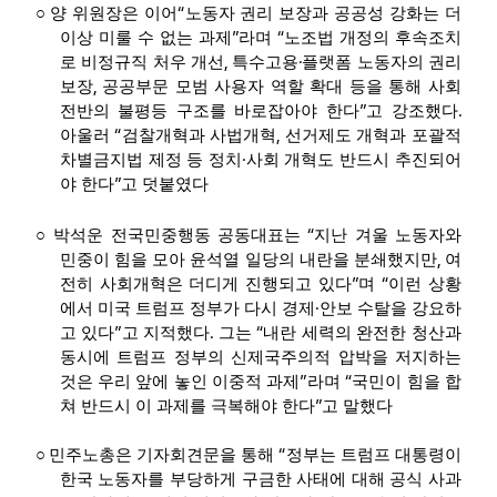
“
○
양 위원장은 이어
노동자 권리 보장과 공공성 강화는 더
”
“
이상 미룰 수 없는 과제
라며
노조법 개정의 후속조치
,
·
로 비정규직 처우 개선
특수고용
플랫폼 노동자의 권리
,
보장
공공부문 모범 사용자 역할 확대 등을 통해 사회
”
.
전반의 불평등 구조를 바로잡아야 한다
고 강조했다
“
,
아울러
검찰개혁과 사법개혁
선거제도 개혁과 포괄적
·
차별금지법 제정 등 정치
사회 개혁도 반드시 추진되어
”
야 한다
고 덧붙였다
“
○
박석운 전국민중행동 공동대표는
지난 겨울 노동자와
,
민중이 힘을 모아 윤석열 일당의 내란을 분쇄했지만
여
”
“
전히 사회개혁은 더디게 진행되고 있다
며
이런 상황
·
에서 미국 트럼프 정부가 다시 경제
안보 수탈을 강요하
”
.
“
고 있다
고 지적했다
그는
내란 세력의 완전한 청산과
동시에 트럼프 정부의 신제국주의적 압박을 저지하는
”
“
것은 우리 앞에 놓인 이중적 과제
라며
국민이 힘을 합
”
쳐 반드시 이 과제를 극복해야 한다
고 말했다
“
○
민주노총은 기자회견문을 통해
정부는 트럼프 대통령이
한국 노동자를 부당하게 구금한 사태에 대해 공식 사과