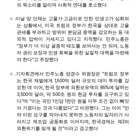
의 목소리를 알리며 사회적 연대를 호소했다
.
·
○
이날 양 단체는 고물가
고금리로 인한 민생고가 심화되
,
는 상황에서
미국 트럼프 정부가 한국을 상대로 고율
관세를 부과하고 방위비 분담금 증액을 강요하는 등 대
.
외적 압박이 거세지고 있다고 지적했다
민주노총은
“
,
정부가 더 이상 굴종적 태도를 보여서는 안 되며
노동
자 권리 보장과 민생 회복을 위한 실질적 대책을 마련해
”
야 한다
고 주장했다
.
“
○
기자회견에서 민주노총 양경수 위원장은
트럼프 정부
1,500
는 한국 재벌에게
억 달러 규모의 대미 투자를 강
,
85%
요한 데 이어
한국 정부에 외환보유액의
에 달하는
3,500
,
500
억 달러
약
조 원의 현금 투자를 요구하고 있
”
“
1
1
다
며
이는 국민
인당
천만 원을 아무 조건 없이 빼앗
”
.
“
아 가겠다는 것과 다름없다
고 비판했다
그는 이어
만
약 이런 요구를 막아내지 못하면 노동자의 일자리가 사
,
2
라지고 제조업 공동화로 이어지며
한국경제는 제
의
”
외환위기를 맞게 될 것
이라고 경고했다