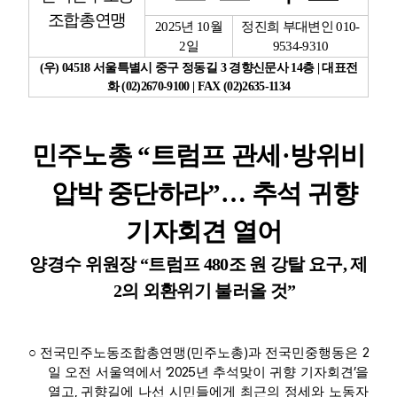
조합총연맹
2025
년
10
월
정진희 부대변인
010-
업무
2
일
9534-9310
(
우
) 04518
서울특별시 중구 정동길
3
경향신문사
14
층
|
대표전
화
(02)2670-9100 | FAX (02)2635-1134
민주노총
“
트럼프 관세
·
방위비
압박 중단하라
”
…
추석 귀향
기자회견 열어
양경수 위원장
“
트럼프
480
조 원 강탈 요구
,
제
2
의 외환위기 불러올 것
”
(
)
2
○
전국민주노동조합총연맹
민주노총
과 전국민중행동은
‘2025
’
일 오전 서울역에서
년 추석맞이 귀향 기자회견
을
,
열고
귀향길에 나선 시민들에게 최근의 정세와 노동자