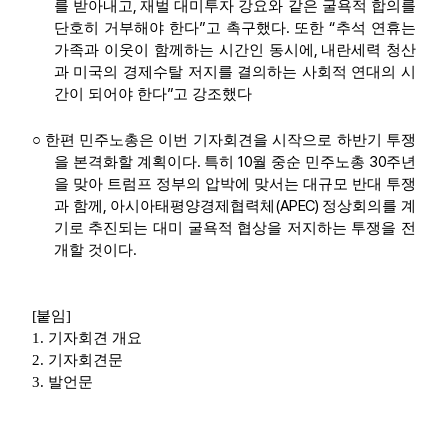
,
를 받아내고
재벌 대미투자 강요와 같은 굴욕적 합의를
”
.
“
단호히 거부해야 한다
고 촉구했다
또한
추석 연휴는
,
가족과 이웃이 함께하는 시간인 동시에
내란세력 청산
과 미국의 경제수탈 저지를 결의하는 사회적 연대의 시
”
간이 되어야 한다
고 강조했다
○
한편 민주노총은 이번 기자회견을 시작으로 하반기 투쟁
.
10
30
을 본격화할 계획이다
특히
월 중순 민주노총
주년
을 맞아 트럼프 정부의 압박에 맞서는 대규모 반대 투쟁
,
(APEC)
과 함께
아시아태평양경제협력체
정상회의를 계
기로 추진되는 대미 굴욕적 협상을 저지하는 투쟁을 전
.
개할 것이다
[
붙임
]
1. 기자회견 개요
2. 기자회견문
3. 발언문