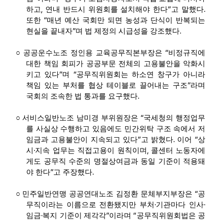
,
”
.
하고
연내 반드시 위원회를 설치해야 한다
고 말했다
“
또한
매년 예산 국회만 되면 농성과 단식이 반복되는
”
.
현실을 끝내자
며 법 제정의 시급성을 강조했다
“
○
공공운수노조 정인용 교육공무직본부장은
비정규직에
대한 책임 회피가 공공부문 전체의 고용불안을 악화시
”
“
키고 있다
며
공무직위원회는 하소연 창구가 아니라
”
책임 있는 부처를 협상 테이블로 끌어내는 구조
라며
.
국회의 조속한 법 통과를 요구했다
“
○
서비스일반노조 남미경 부위원장은
국세청의 행정업무
를 사실상 수행하고 있음에도 민간위탁 구조 속에서 저
”
.
“
임금과 고용불안이 지속되고 있다
고 밝혔다
이어
상
·
,
시
지속 업무는 직접고용이 원칙이며
콜센터 노동자에
게도 공무직 수준의 명절상여금과 동일 기준이 적용돼
”
.
야 한다
고 주장했다
“
○
민주일반연맹 공공연대노조 김정환 문체부지부장은
공
·
·
무직이라는 이름으로 전환됐지만 부처
기관마다 인사
·
”
“
임금
복지 기준이 제각각
이라며
공무직위원회법은 공