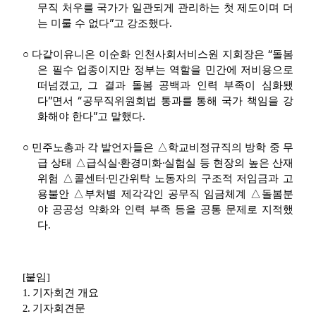
무직 처우를 국가가 일관되게 관리하는 첫 제도이며 더
”
.
는 미룰 수 없다
고 강조했다
“
○
다같이유니온 이순화 인천사회서비스원 지회장은
돌봄
은 필수 업종이지만 정부는 역할을 민간에 저비용으로
,
떠넘겼고
그 결과 돌봄 공백과 인력 부족이 심화됐
”
“
다
면서
공무직위원회법 통과를 통해 국가 책임을 강
”
.
화해야 한다
고 말했다
○
민주노총과 각 발언자들은
△
학교비정규직의 방학 중 무
·
·
급 상태
△
급식실
환경미화
실험실 등 현장의 높은 산재
·
위험
△
콜센터
민간위탁 노동자의 구조적 저임금과 고
용불안
△
부처별 제각각인 공무직 임금체계
△
돌봄분
야 공공성 약화와 인력 부족 등을 공통 문제로 지적했
.
다
[
붙임
]
1.
기자회견 개요
2.
기자회견문