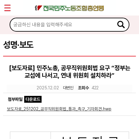
*
Sketchbook5, 스케치북5
마이페이지
소개
<
소식
성명·보도
Sketchbook5, 스케치북5
공지사항
[보도자료] 민주노총, 공무직위원회법 요구 “정부는
성명·보도
교섭에 나서고, 연내 위원회 설치하라”
기타 공고
2025.12.02
대변인
조회수
422
노동상담
첨부파일
다운로드
보도자료_251202_공무직위원회법_통과_촉구_기자회견.hwp
자료
부설기관