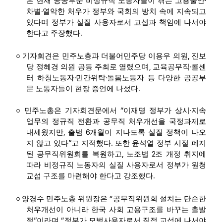
·
은 현재 공공부문 비정규직 노동자들이 겪는 고용불안
·
차별
열악한 처우가 정부와 국회의 방치 속에 지속되고
있다며 정부가 실질 사용자로서 교섭과 책임에 나서야
.
한다고 주장했다
,
○
기자회견은 민주노총과 더불어민주당 이용우 의원
진보
,
·
당 정혜경 의원 공동 주최로 열렸으며
교육공무직
콜센
·
·
터 하청노동자
민간위탁
돌봄노동자 등 다양한 공공부
.
문 노동자들이 현장 증언에 나섰다
“
·
○
민주노총은 기자회견문에서
이재명 정부가 상시
지속
업무의 정규직 전환과 공무직 처우개선을 국정과제로
,
6
내세웠지만
출범
개월이 지나도록 실질 정책이 나오
”
.
지 않고 있다
고 지적했다
또한 윤석열 정부 시절 폐지
,
2
된 공무직위원회를 복원하고
노조법
조 개정 취지에
따라 비정규직 노동자의 실질 사용자로서 정부가 원청
.
교섭 구조를 마련해야 한다고 강조했다
“
○
양경수 민주노총 위원장은
공무직위원회 설치는 단순한
처우개선이 아니라 한국 사회 고용구조를 바꾸는 출발
”
“
점
이라며
정부가 모범사용자로서 직접 교섭에 나서야