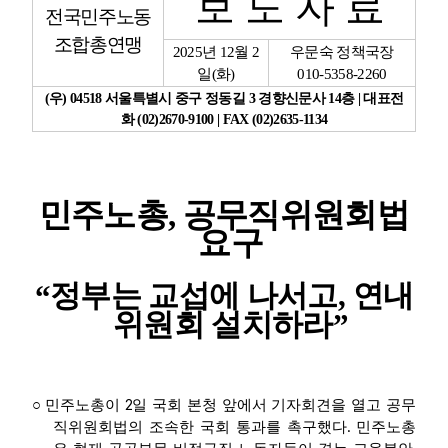
보 도 자 료
전국민주노동
업무
조합총연맹
2025
년
12
월
2
우문숙 정책국장
일
(
화
)
010-5358-2260
(
우
) 04518
서울특별시 중구 정동길
3
경향신문사
14
층
|
대표전
화
(02)2670-9100 | FAX (02)2635-1134
민주노총
,
공무직위원회법
요구
“
정부는 교섭에 나서고
,
연내
위원회 설치하라
”
2
○
민주노총이
일 국회 본청 앞에서 기자회견을 열고 공무
.
직위원회법의 조속한 국회 통과를 촉구했다
민주노총