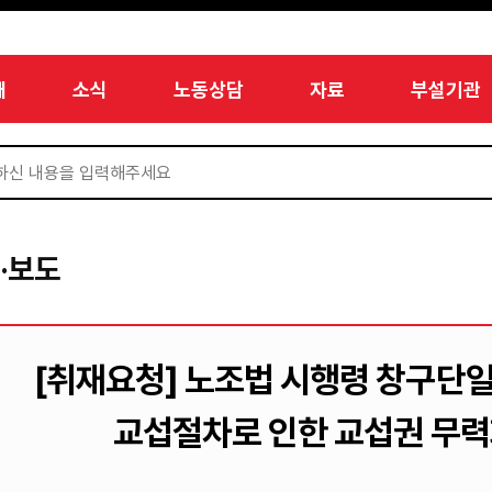
개
소식
노동상담
자료
부설기관
·보도
[취재요청] 노조법 시행령 창구단일
교섭절차로 인한 교섭권 무력