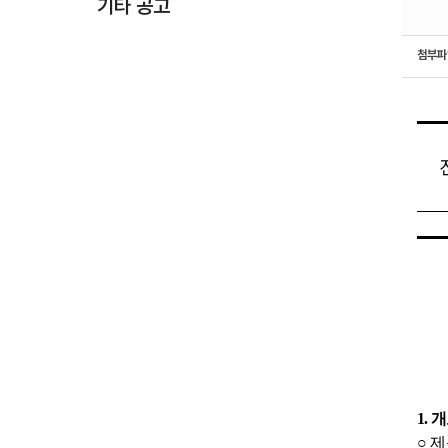
기타 공고
첨부
1.
개
○
제