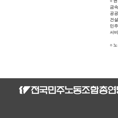
○
현
금
공
건
민
서
○
노