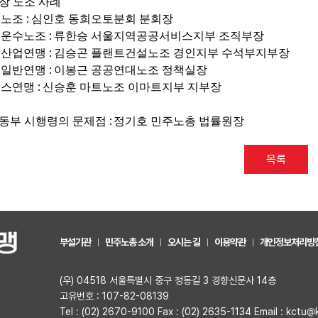
장 노조 사례
:
속노조
심인호 동희오토분회 분회장
:
공운수노조
류한승 서울지역공공서비스지부 조직부장
:
설산업연맹
김승곤 플랜트건설노조 경인지부 수석부지부장
:
주일반연맹
이봉근 공공연대노조 정책실장
:
비스연맹
신승훈 마트노조 이마트지부 지부장
:
동부 시행령의 문제점
정기호 민주노총 법률원장
목록
부설기관
민주노총 소개
오시는 길
이용약관
개인정보처리방
(우) 04518 서울특별시 중구 정동길 3 경향신문사 14층
고유번호 : 107-82-08139
Tel : (02) 2670-9100 Fax : (02) 2635-1134 Email : kctu@