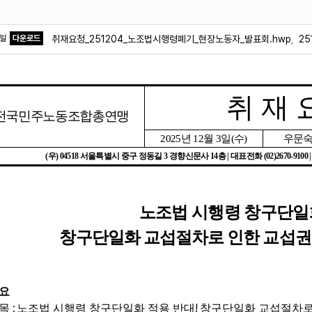
파일
다운로드
취재요청_251204_노조법시행령폐기_현장노동자_발표회.hwp
2
,
취 재 
전국민주노동조합총연맹
2025
년
12
월
3
일
(
수
)
우문숙
(
우
) 04518
서울특별시 중구 정동길
3
경향신문사
14
층
|
대표전화
(02)2670-9100 
노조법 시행령 창구단일
창구단일화 교섭절차로 인한 교섭권
요
:
!
목
노조법 시행령 창구단일화 적용 반대
창구단일화 교섭절차로