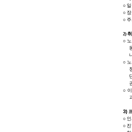
○
일
○
장
○
주
2)
취
○
노
○
노
○
이
3)
○
인
○
진