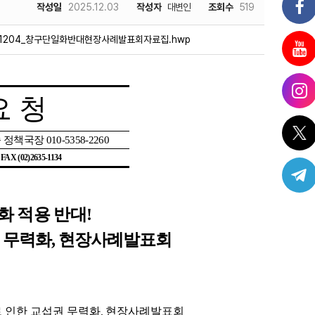
작성일
2025.12.03
작성자
대변인
조회수
519
51204_창구단일화반대현장사례발표회자료집.hwp
요 청
 정책국장
010-5358-2260
| FAX (02)2635-1134
화 적용 반대
!
 무력화
,
현장사례발표회
,
 인한 교섭권 무력화
현장사례발표회