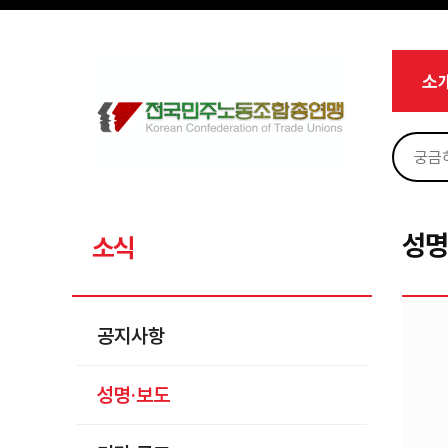
메뉴 건너뛰기
로그인
회원가입
Sketchbook5, 스케치북5
마이페이지
소개
소
<
소식
공지사항
Sketchbook5, 스케치북5
성명·보도
기타 공고
성명
소식
노동상담
자료
공지사항
부설기관
성명·보도
업무