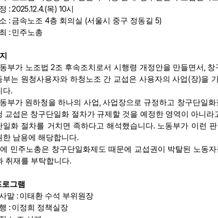
: 2025.12.4.(
) 10
정
목
시
:
4
(
5)
소
금속노조
층 회의실
서울시 중구 정동길
:
최
민주노총
지
2
,
동부가 노조법
조 후속조치로서 시행령 개정안을 만들면서
창
(
)
동부는 원청사용자와 하청노조 간 교섭은 사용자의 사업
장
을 
.
니다
,
동부가 원하청을 하나의 사업
사업장으로 규정하고 창구단일화
청 교섭은 창구단일화 절차가 규제할 것을 예정한 영역이 아니라
.
단일화 절차를 거치면 족하다고 해석했습니다
노동부가 이런 
.
권한 남용에 해당합니다
에 민주노총은 창구단일화제도 때문에 교섭권이 박탈된 노동
.
과 취재를 부탁합니다
프로그램
:
사말
이태환 수석 부위원장
:
행
이정희 정책실장