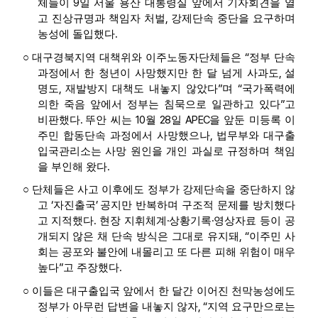
9
체들이
일 서울 용산 대통령실 앞에서 기자회견을 열
,
고 진상규명과 책임자 처벌
강제단속 중단을 요구하며
.
농성에 돌입했다
“
○
대구경북지역 대책위와 이주노동자단체들은
정부 단속
,
과정에서 한 청년이 사망했지만 한 달 넘게 사과도
설
,
”
“
명도
재발방지 대책도 내놓지 않았다
며
국가폭력에
”
의한 죽음 앞에서 정부는 침묵으로 일관하고 있다
고
.
10
28
APEC
비판했다
뚜안 씨는
월
일
을 앞둔 미등록 이
,
주민 합동단속 과정에서 사망했으나
법무부와 대구출
입국관리소는 사망 원인을 개인 과실로 규정하며 책임
.
을 부인해 왔다
○
단체들은 사고 이후에도 정부가 강제단속을 중단하지 않
‘
’
고
자진출국
공지만 반복하며 구조적 문제를 방치했다
.
·
·
고 지적했다
현장 지휘체계
상황기록
영상자료 등이 공
, “
개되지 않은 채 단속 방식은 그대로 유지돼
이주민 사
회는 공포와 불안에 내몰리고 또 다른 피해 위험이 매우
”
.
높다
고 주장했다
○
이들은 대구출입국 앞에서 한 달간 이어진 천막농성에도
, “
정부가 아무런 답변을 내놓지 않자
지역 요구만으로는