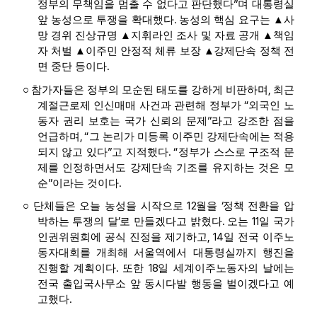
”
정부의 무책임을 멈출 수 없다고 판단했다
며 대통령실
.
앞 농성으로 투쟁을 확대했다
농성의 핵심 요구는
▲
사
망 경위 진상규명
▲
지휘라인 조사 및 자료 공개
▲
책임
자 처벌
▲
이주민 안정적 체류 보장
▲
강제단속 정책 전
.
면 중단 등이다
,
○
참가자들은 정부의 모순된 태도를 강하게 비판하며
최근
“
계절근로제 인신매매 사건과 관련해 정부가
외국인 노
”
동자 권리 보호는 국가 신뢰의 문제
라고 강조한 점을
, “
언급하며
그 논리가 미등록 이주민 강제단속에는 적용
”
. “
되지 않고 있다
고 지적했다
정부가 스스로 구조적 문
제를 인정하면서도 강제단속 기조를 유지하는 것은 모
”
.
순
이라는 것이다
12
‘
○
단체들은 오늘 농성을 시작으로
월을
정책 전환을 압
’
.
11
박하는 투쟁의 달
로 만들겠다고 밝혔다
오는
일 국가
, 14
인권위원회에 공식 진정을 제기하고
일 전국 이주노
동자대회를 개최해 서울역에서 대통령실까지 행진을
.
18
진행할 계획이다
또한
일 세계이주노동자의 날에는
전국 출입국사무소 앞 동시다발 행동을 벌이겠다고 예
.
고했다