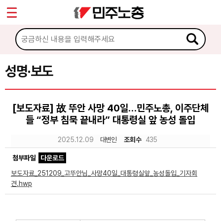
*
Sketchbook5, 스케치북5
마이페이지
소개
<
소식
성명·보도
Sketchbook5, 스케치북5
공지사항
[보도자료] 故 뚜안 사망 40일…민주노총, 이주단체
성명·보도
들 “정부 침묵 끝내라” 대통령실 앞 농성 돌입
기타 공고
2025.12.09
대변인
조회수
435
노동상담
첨부파일
다운로드
보도자료_251209_고뚜안님_사망40일_대통령실앞_농성돌입_기자회
자료
견.hwp
부설기관