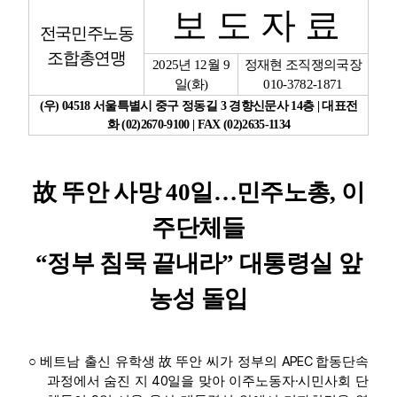
보 도 자 료
전국민주노동
업무
조합총연맹
2025
년
12
월
9
정재현 조직쟁의국장
일
(
화
)
010-3782-1871
(
우
) 04518
서울특별시 중구 정동길
3
경향신문사
14
층
|
대표전
화
(02)2670-9100 | FAX (02)2635-1134
故
뚜안 사망
40
일
…
민주노총
,
이
주단체들
“
정부 침묵 끝내라
”
대통령실 앞
농성 돌입
APEC
○
베트남 출신 유학생
故
뚜안 씨가 정부의
합동단속
40
·
과정에서 숨진 지
일을 맞아 이주노동자
시민사회 단