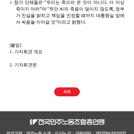
“
.
○
참가 단체들은
우리는 죽으러 온 것이 아니다
더 이상
”
“
,
죽이지 마라
며
뚜안 씨의 죽음이 덮이지 않도록
정부
가 진실을 밝히고 책임을 인정할 때까지 대통령실 앞에
”
.
서 싸움을 이어갈 것
이라고 밝혔다
[
붙임
]
1. 기자회견 개요
2. 기자회견문
목록
부설기관
민주노총 소개
오시는 길
이용약관
개인정보처리방침