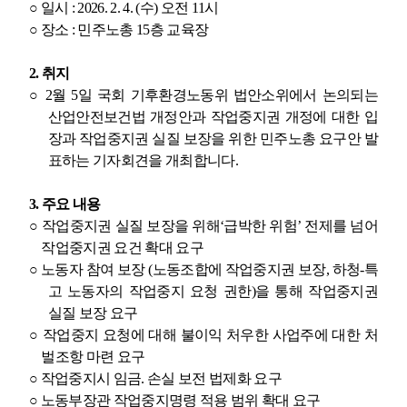
○
일시
: 2026. 2. 4. (
수
)
오전
11
시
○
장소
:
민주노총
15
층 교육장
2.
취지
○
2
월
5
일 국회 기후환경노동위 법안소위에서 논의되는
산업안전보건법 개정안과 작업중지권 개정에 대한 입
장과 작업중지권 실질 보장을 위한 민주노총 요구안 발
표하는 기자회견을 개최합니다
.
3.
주요 내용
○
작업중지권 실질 보장을 위해
‘
급박한 위험
’
전제를 넘어
작업중지권 요건 확대 요구
○
노동자 참여 보장
(
노동조합에 작업중지권 보장
,
하청
-
특
고 노동자의 작업중지 요청 권한
)
을 통해 작업중지권
실질 보장 요구
○
작업중지 요청에 대해 불이익 처우한 사업주에 대한 처
벌조항 마련 요구
○
작업중지시 임금
.
손실 보전 법제화 요구
○
노동부장관 작업중지명령 적용 범위 확대 요구