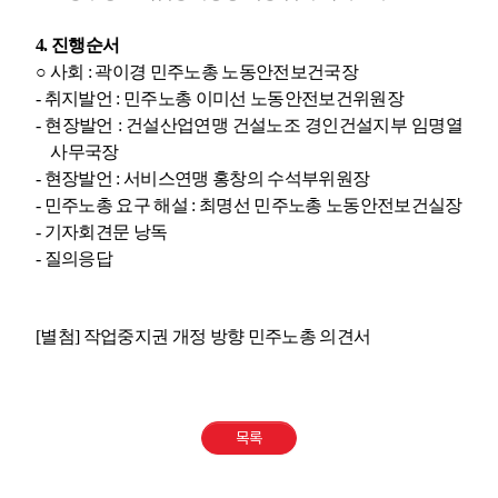
4.
진행순서
○
사회
:
곽이경 민주노총 노동안전보건국장
-
취지발언
:
민주노총 이미선 노동안전보건위원장
-
현장발언
:
건설산업연맹 건설노조 경인건설지부 임명열
사무국장
-
현장발언
:
서비스연맹 홍창의 수석부위원장
-
민주노총 요구 해설
:
최명선 민주노총 노동안전보건실장
-
기자회견문 낭독
-
질의응답
[
별첨
]
작업중지권 개정 방향 민주노총 의견서
목록