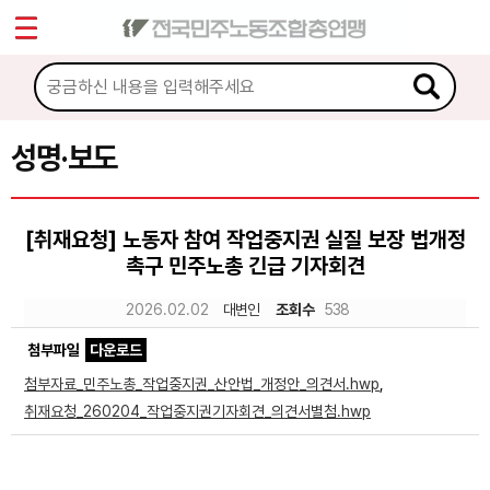
*
Sketchbook5, 스케치북5
마이페이지
소개
<
소식
성명·보도
Sketchbook5, 스케치북5
공지사항
[취재요청] 노동자 참여 작업중지권 실질 보장 법개정
성명·보도
촉구 민주노총 긴급 기자회견
기타 공고
2026.02.02
대변인
조회수
538
노동상담
첨부파일
다운로드
첨부자료_민주노총_작업중지권_산안법_개정안_의견서.hwp
,
자료
취재요청_260204_작업중지권기자회견_의견서별첨.hwp
부설기관