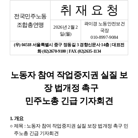
취 재 요 청
업무
전국민주노동
곽이경 노동안전보건
조합총연맹
2026
년
2
월
2
국장
일
(
월
)
010-8997-9084
(
우
) 04518
서울특별시 중구 정동길
3
경향신문사
14
층
|
대표전
화
(02)2670-9100 | FAX (02)2635-1134
노동자 참여 작업중지권 실질 보
장 법개정 촉구
민주노총 긴급 기자회견
1.
개요
○
제목
:
노동자 참여 작업중지권 실질 보장 법개정 촉구 민
주노총 긴급 기자회견