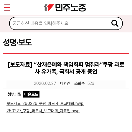
*
Sketchbook5, 스케치북5
마이페이지
소개
<
소식
성명·보도
Sketchbook5, 스케치북5
공지사항
[보도자료] “산재은폐와 책임회피 멈춰라”쿠팡 과로
성명·보도
사 유가족, 국회서 공개 증언
기타 공고
2026.02.27
대변인
조회수
526
노동상담
첨부파일
다운로드
보도자료_260226_쿠팡_과로사_보고대회.hwp
,
자료
250227_쿠팡_과로사_보고대회_자료집.hwp
부설기관