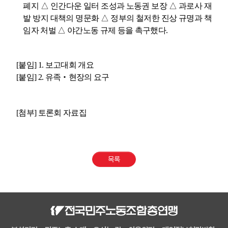
폐지
△
인간다운 일터 조성과 노동권 보장
△
과로사 재
발 방지 대책의 명문화
△
정부의 철저한 진상 규명과 책
임자 처벌
△
야간노동 규제 등을 촉구했다
.
[
붙임
] 1.
보고대회 개요
[
붙임
] 2.
유족
‧
현장의 요구
[
첨부
]
토론회 자료집
목록