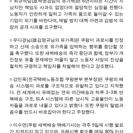
(
)
6
○
최규석님
故
박현경님의 유가족
은
년이라는 시간이 지
.
났지만 책임도 사과도 없었다며 절망적인 심정을 전했다
노동자가 안전하게 일하고 가족의 품으로 돌아갈 수 있는
,
기업이 되기를 바란다며
재발 방지 대책 마련과 김범석 의
.
장의 공개 사과를 요구했다
(
)
○
우다경님
故
김명규님의 유가족
은 쿠팡이 과로사를 인정
하고 산재 소송으로 유가족을 압박하는 행위를 중단할 것
.
,
을 촉구했다
또한 새벽배송의 즉각 중단과 함께
정부가 개
인정보 유출 문제에만 머물지 말고 노동자 사망의 진상을
.
철저히 규명하고 책임자를 처벌해야 한다고 강조했다
(
)
○
강민욱
전국택배노동조합 쿠팡본부 본부장
은 쿠팡의 배
송 시스템이 과로를 구조적으로 유발하고 있다고 지적했
.
2~3
다
전 세계에서 유례없는 연속 야간배송과 하루
회 반
, SLA
복배송 구조
시스템에 따른 상시적 고용불안이 노동
.
자들을 과로로 내몰고 있다고 밝혔다
또한 쿠팡의 탈법과
.
꼼수를 반드시 바로잡아야 한다고 주장했다
(
)
5
○
이수연
쿠팡 새벽배송 택배기사
는 격주
일제 시행 발표
,
90%
가 지켜지지 않고 있으며
프레시백 회수를 매일
이상