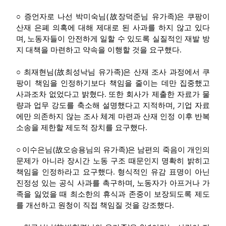
(
)
○
증언자로 나선 박미숙님
故
장덕준님 유가족
은
쿠팡이
산재 은폐 의혹에 대해 제대로 된 사과를 하지 않고 있다
,
며
노동자들이 안전하게 일할 수 있도록 실질적인 재발 방
.
지 대책을 마련하고 약속을 이행할 것을 요구했다
(
)
○
최재현님
故
최성낙님 유가족
은 산재 조사 과정에서
쿠
팡이 책임을 인정하기보다 책임을 줄이는 데만 집중했고
.
사과조차 없었다고 밝혔다
또한 회사가 제출한 자료가 물
,
량과 업무 강도를 축소해 설명했다고 지적하며
기업 자료
에만 의존하지 않는 조사 체계 마련과 산재 인정 이후 반복
.
소송을 제한할 제도적 장치를 요구했다
(
)
○
이수은님
故
오승용님의 유가족
은
남편의 죽음이 개인의
문제가 아니라 장시간 노동 구조 때문인지 명확히 밝히고
.
책임을 인정하라고 요구했다
형식적인 유감 표명이 아닌
,
진정성 있는 공식 사과를 촉구하며
노동자가 아프거나 가
족을 잃었을 때 최소한의 휴식과 존중이 보장되도록 제도
.
를 개선하고 원청이 직접 책임질 것을 강조했다