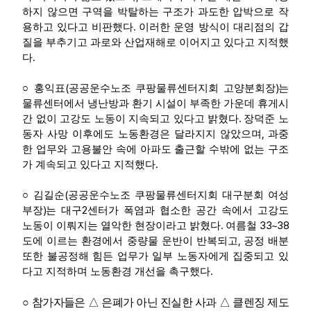
하지 않으면 구역을 박탈하는 구조가 과도한 압박으로 작
.
용하고 있다고 비판했다
이러한 운영 방식이 대리점의 갑
질을 부추기고 과로와 산업재해로 이어지고 있다고 지적했
.
다
(
)
○
홍익표
공공운수노조 쿠팡물류센터지회 고양분회장
는
물류센터에서 냉난방과 환기 시설이 부족한 가운데 휴게시
.
간 없이 고강도 노동이 지속되고 있다고 밝혔다
장덕준 노
,
동자 사망 이후에도 노동환경은 달라지지 않았으며
과중
한 업무와 고용불안 속에 아파도 출근할 수밖에 없는 구조
.
가 계속되고 있다고 지적했다
(
○
김길순
공공운수노조 쿠팡물류센터지회 대구분회 여성
)
2
부장
는 대구
센터가 폭염과 협소한 공간 속에서 고강도
.
33~38
노동이 이뤄지는 열악한 현장이라고 밝혔다
여름철
,
도에 이르는 환경에서 중량물 운반이 반복되고
공정 배분
또한 불공정해 힘든 업무가 일부 노동자에게 집중되고 있
.
다고 지적하며 노동환경 개선을 촉구했다
○
참가자들은
△
은폐가 아닌 진실한 사과
△
클렌징 제도