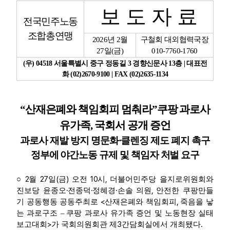
보 도 자 료
전국민주노동
업무
조합총연맹
2026
년
2
월
구철회 대외협력국장
27
일
(
금
)
010-7760-1760
(
우
) 04518
서울특별시 중구 정동길
3
경향신문사
13
층
|
대표전
화
(02)2670-9100 | FAX (02)2635-1134
“
산재은폐와 책임회피 멈춰라
”
쿠팡 과로사
유가족
,
국회서 공개 증언
과로사 재발 방지 명문화
·
클렌징 제도 폐지 촉구
정부에 야간노동 규제 및 책임자 처벌 요구
2
27
(
)
10
,
○
월
일
금
오전
시
더불어민주당 을지로위원회와
·
·
·
,
진보당 윤종오
전종덕
정혜경
손솔 의원
안전한 쿠팡만들
<
,
기 공동행동 공동주최로
산재은폐와 책임회피
죽음을 낳
는 과로구조
–
쿠팡 과로사 유가족 증언 및 노동현장 실태
>
3
.
보고대회
가 국회의원회관 제
간담회실에서 개최됐다