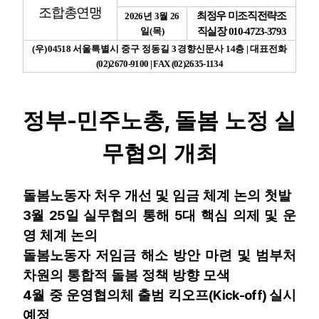
조합총연맹
최정우 미조직전략조
2026
년
3
월
26
업무
일
(
목
)
직실장
010-4723-3793
(
우
) 04518
서울특별시 중구 정동길
3
경향신문사
14
층
|
대표전화
(02)2670-9100 | FAX (02)2635-1134
-
,
정부
민주노총
돌봄 노정 실
무협의 개최
돌봄노동자 처우 개선 및 임금 체계 논의 첫발
3
25
5
월
일 실무협의 통해
대 핵심 의제 및 운
영 체계 논의
돌봄노동자 저임금 해소 방안 마련 및 범부처
차원의 통합적 돌봄 정책 방향 모색
4
(Kick-off)
월 중 운영협의체 출범 킥오프
실시
예정