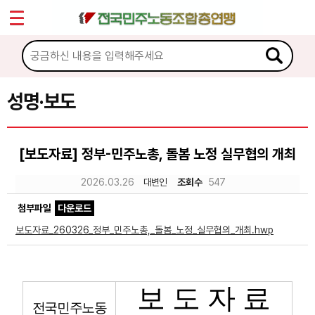
*
Sketchbook5, 스케치북5
마이페이지
소개
<
소식
성명·보도
Sketchbook5, 스케치북5
공지사항
[보도자료] 정부-민주노총, 돌봄 노정 실무협의 개최
성명·보도
2026.03.26
대변인
조회수
547
기타 공고
첨부파일
다운로드
노동상담
보도자료_260326_정부_민주노총,_돌봄_노정_실무협의_개최.hwp
자료
보 도 자 료
부설기관
전국민주노동