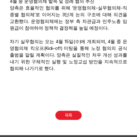
4
월 중 운영협의체 발족 및 정례 협의 추진
‘
-
-
양측은 효율적인 협의를 위해
운영협의체
실무협의체
직
’
3
종별 협의체
로 이어지는
단계 논의 구조에 대해 의견을
.
교환했다
운영협의체에는 정부 측 차관급과 민주노총 임
.
원급이 참여하여 정책적 결정력을 높일 예정이다
4
15
(
)
, 4
차기 실무협의는 오는
월
일
수
에 개최되며
월 중 운
(Kick-off)
영협의체 킥오프
미팅을 통해 노정 협의의 공식
.
출범을 알릴 계획이다
양측은 실질적인 처우 개선 성과를
내기 위한 구체적인 실행 및 노정교섭 방안을 지속적으로
.
협의해 나가기로 했다
목록