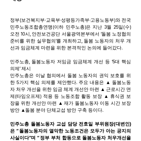
(
·
·
·
)
정부
보건복지부
교육부
성평등가족부
고용노동부
와 전국
(
)
3
25
(
)
민주노동조합총연맹
이하 민주노총
은 지난
월
일
수
10
,
‘
오전
시
안전보건공단 서울광역본부에서
돌봄 노정협의
’
,
준비를 위한 실무협의
를 개최하고
돌봄 노동자의 처우 개
.
선과 임금체계 마련을 위한 본격적인 논의에 들어갔다
,
‘5
민주노총
돌봄노동자 저임금 임금체계 개선 등
대 핵심
’
의제
제시
민주노총은 이날 협의에서 돌봄 노동자의 권익 보호를 위
5
.
한
가지 핵심 의제를 제안했다
주요 내용은
▲
돌봄노동
자 처우 개선을 위한 임금 체계 개선안 마련
▲
근로시간 면
(
)
제
타임오프제
적용 등 노동조합 활동 보장
▲
휴식권 보
장을 위한 개선안 마련
▲
재가 돌봄노동자 이동 시간 보장
.
방안
▲
돌봄 분야 단체교섭 방안 구축 등이다
(
)
민주노총 돌봄노동자 교섭 담당 전호일 부위원장
대변인
“
은
돌봄노동자의 열악한 노동조건은 모두가 아는 공지의
”
“
사실이다
며
정부 부처 합동으로 돌봄노동자 처우개선을