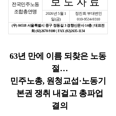
보 도 자 료
전국민주노동
업무
조합총연맹
2026
년
5
월
1
정진희 부대변인
일
(
금
)
010-9534-9310
(
우
) 04518
서울특별시 중구 정동길
3
경향신문사
14
층
|
대표전
화
(02)2670-9100 | FAX (02)2635-1134
63
년 만에 이름 되찾은 노동
절
…
민주노총
,
원청교섭
·
노동기
본권 쟁취 내걸고 총파업
결의