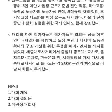
7
○
민주노총은 결의문을 통해
월 총파업 성사와 원청교섭
, 5
,
·
쟁취
인 미만 사업장 근로기준법 전면 적용
특수고용
,
,
플랫폼 노동자의 노동자성 인정
비정규직 차별 철폐
초
.
기업교섭 제도화를 핵심 요구로 내세웠다
아울러 전쟁
.
중단과 평화 실현을 위한 국제 연대도 함께 강조했다
○
대회를 마친 참가자들은 참가자들은 결의문 낭독 이후
인터내셔널가를 제창하고 도심 행진에 나서며 노동권
확대와 구조 개선을 위한 투쟁을 이어가겠다는 의지를
.
1
,
밝혔다
세종대로사거리에서 출발해 종로
가 교차로
을
1
,
,
지로
가 교차로
한국은행 앞
시청광장을 거쳐 다시 세
2.6km
종대로사거리로 돌아오는 약
구간의 행진으로 이
.
날 대회를 마무리했다
[
붙임
]
1.
대회 개요
2.
대회 결의문
3.
위원장 대회사