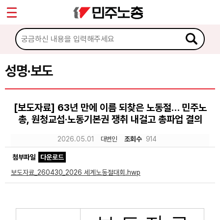
*
Sketchbook5, 스케치북5
마이페이지
소개
<
소식
성명·보도
Sketchbook5, 스케치북5
공지사항
[보도자료] 63년 만에 이름 되찾은 노동절… 민주노
성명·보도
총, 원청교섭·노동기본권 쟁취 내걸고 총파업 결의
기타 공고
2026.05.01
대변인
조회수
914
노동상담
첨부파일
다운로드
보도자료_260430_2026 세계노동절대회.hwp
자료
부설기관