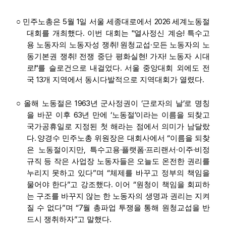
5
1
2026
○
민주노총은
월
일 서울 세종대로에서
세계노동절
.
"
!
대회를 개최했다
이번 대회는
열사정신 계승
특수고
!
·
용 노동자의 노동자성 쟁취
원청교섭
모든 노동자의 노
!
!
!
동기본권 쟁취
전쟁 중단 평화실현
가자
노동자 시대
!"
.
로
를 슬로건으로 내걸었다
서울 중앙대회 외에도 전
13
.
국
개 지역에서 동시다발적으로 지역대회가 열렸다
1963
‘
’
○
올해 노동절은
년 군사정권이
근로자의 날
로 명칭
63
‘
’
을 바꾼 이후
년 만에
노동절
이라는 이름을 되찾고
국가공휴일로 지정된 첫 해라는 점에서 의미가 남달랐
.
“
다
양경수 민주노총 위원장은 대회사에서
이름을 되찾
,
·
·
·
·
은 노동절이지만
특수고용
플랫폼
프리랜서
이주
비정
규직 등 작은 사업장 노동자들은 오늘도 온전한 권리를
”
“
누리지 못하고 있다
며
체제를 바꾸고 정부의 책임을
”
.
“
물어야 한다
고 강조했다
이어
원청이 책임을 회피하
는 구조를 바꾸지 않는 한 노동자의 생명과 권리는 지켜
”
“7
질 수 없다
며
월 총파업 투쟁을 통해 원청교섭을 반
”
.
드시 쟁취하자
고 말했다